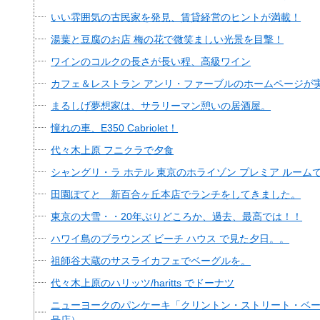
いい雰囲気の古民家を発見、賃貸経営のヒントが満載！
湯葉と豆腐のお店 梅の花で微笑ましい光景を目撃！
ワインのコルクの長さが長い程、高級ワイン
カフェ＆レストラン アンリ・ファーブルのホームページが
まるしげ夢想家は、サラリーマン憩いの居酒屋。
憧れの車、E350 Cabriolet！
代々木上原 フニクラで夕食
シャングリ・ラ ホテル 東京のホライゾン プレミア ルーム
田園ぽてと 新百合ヶ丘本店でランチをしてきました。
東京の大雪・・20年ぶりどころか、過去、最高では！！
ハワイ島のブラウンズ ビーチ ハウス で見た夕日。。
祖師谷大蔵のサスライカフェでベーグルを。
代々木上原のハリッツ/haritts でドーナツ
ニューヨークのパンケーキ「クリントン・ストリート・ベー