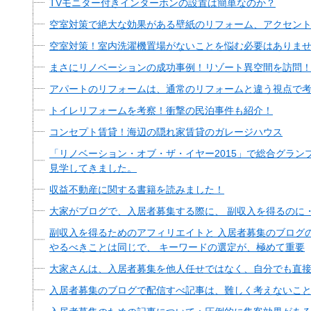
TVモニター付きインターホンの設置は簡単なのか？
空室対策で絶大な効果がある壁紙のリフォーム、アクセン
空室対策！室内洗濯機置場がないことを悩む必要はありま
まさにリノベーションの成功事例！リゾート異空間を訪問
アパートのリフォームは、通常のリフォームと違う視点で
トイレリフォームを考察！衝撃の民泊事件も紹介！
コンセプト賃貸！海辺の隠れ家賃貸のガレージハウス
「リノベーション・オブ・ザ・イヤー2015」で総合グラン
見学してきました。
収益不動産に関する書籍を読みました！
大家がブログで、入居者募集する際に、 副収入を得るのに
副収入を得るためのアフィリエイトと 入居者募集のブログ
やるべきことは同じで、 キーワードの選定が、極めて重要
大家さんは、入居者募集を他人任せではなく、自分でも直
入居者募集のブログで配信すべ記事は、難しく考えないこ