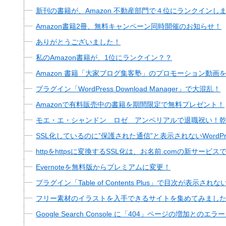
新刊の書籍が、Amazon 不動産部門で４位にランクインし
Amazon書籍2冊、無料キャンペーン同時開催のお知らせ！
ありがとうございました！
私のAmazon書籍が、1位にランクイン？？
Amazon 書籍「大家ブログ集客塾」のプロモーション動画
プラグイン「WordPress Download Manager」で大混乱！
Amazonで有料販売中の書籍を期間限定で無料プレゼント！
モエ・エ・シャンドン ロゼ アンペリアルで退職祝い！
SSL化しているのに”保護された通信”と表示されないWordP
httpをhttpsに変換するSSL化は、お名前.comの新サー
Evernoteを無料版からプレミアムに変更！
プラグイン「Table of Contents Plus」で目次が表示さ
フリー素材のイラストを入手できるサイトを集めてみまし
Google Search Console に「404」ページの増加との