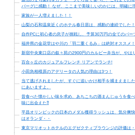
バーグに感動！ なぜ、ここまで美味しいのかには、明確に
家族が一人増えました！！
山梨の石和温泉近くのホテル春日居は、感動の連続でした
自作PCに初心者の息子が挑戦し、予算30万円の全てのパ
福井県の金花堂はや川の「羽二重くるみ」は絶対オススメ
新宿中央東口店の叙々苑の2900円のカルビー弁当が、やは
百合ヶ丘のカジュアルフレンチ リアンでランチ!
小田急相模原のアデリータの人気の理由は3つ！
当て逃げされましたが、すぐに追いかけ相手を捕まえまし
にあいますよ。
昔食べた懐かしい味を求め、あちこちの酒まんじゅうを食
味に出会えた⁈
平昌オリンピックの日本のメダル獲得ラッシュは、気分爽
はオランダ・・
東京マリオットホテルのエグゼクティブラウンジの評価は