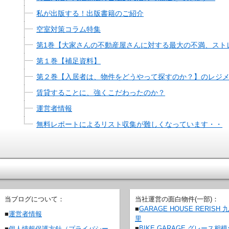
私が出版する！出版書籍のご紹介
空室対策コラム特集
第1巻【大家さんの不動産屋さんに対する最大の不満、スト
第１巻【補足資料】
第２巻【入居者は、物件をどうやって探すのか？】のレジ
賃貸することに、強くこだわったのか？
運営者情報
無料レポートによるリスト収集が難しくなっています・・
当ブログについて：
当社運営の面白物件(一部)：
■
GARAGE HOUSE RERISH 
■
運営者情報
里
■
BIKE GARAGE グレース相
■
個人情報保護方針（プライバシー