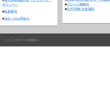
■
グレース相模台
ポリシー）
:
■
SYFORM 京急蒲田
■
免責事項
■
当社へのお問合せ
［↑］このページの先頭へ