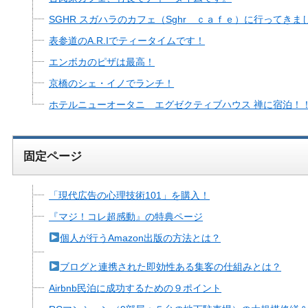
SGHR スガハラのカフェ（Sghr ｃａｆｅ）に行ってきま
表参道のA.R.Iでティータイムです！
エンボカのピザは最高！
京橋のシェ・イノでランチ！
ホテルニューオータニ エグゼクティブハウス 禅に宿泊！
固定ページ
「現代広告の心理技術101」を購入！
『マジ！コレ超感動』の特典ページ
個人が行うAmazon出版の方法とは？
ブログと連携された即効性ある集客の仕組みとは？
Airbnb民泊に成功するための９ポイント