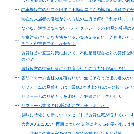
入居者募集のための記事について：圧倒的に集客効果があ
駐車場経営のリスク回避に不動産屋さんの協力は必須です
現在の入居者の部屋探しの方法の主流は何か？わかります
なかなか満室にならない、バイクガレージの 内見の希望の
空室対策にどんな方法をとるかを考える前に、入居者がど
ることが重要です。なぜか？
賃貸経営の空室対策において、不動産管理会社との良好な
のか？
賃貸経営の空室対策に不動産会社との協力は必須なのに、
各リフォーム会社の見積もりが、全てそろった後の進め方
リフォームの見積もりは、最低3社以上のものを比較するべ
リフォームの見積もりを比較した結果にビックリ仰天！！
リフォーム業者の現地調査に立ち会いました。
趣味に特化した新しいコンセプト型賃貸住宅が増えていま
大家さんは2019年問題について真剣に考える必要がありま
いい雰囲気の古民家を発見、賃貸経営のヒントが満載！