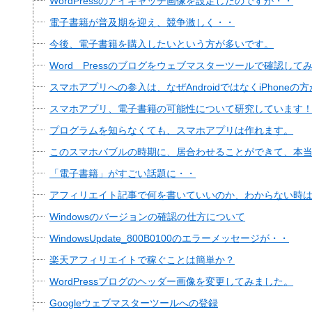
WordPressのアイキャッチ画像を設定したのですが・・
電子書籍が普及期を迎え、競争激しく・・
今後、電子書籍を購入したいという方が多いです。
Word Pressのブログをウェブマスターツールで確認して
スマホアプリへの参入は、なぜAndroidではなくiPhone
スマホアプリ、電子書籍の可能性について研究しています
プログラムを知らなくても、スマホアプリは作れます。
このスマホバブルの時期に、居合わせることができて、本
「電子書籍」がすごい話題に・・
アフィリエイト記事で何を書いていいのか、わからない時
Windowsのバージョンの確認の仕方について
WindowsUpdate_800B0100のエラーメッセージが・・
楽天アフィリエイトで稼ぐことは簡単か？
WordPressブログのヘッダー画像を変更してみました。
Googleウェブマスターツールへの登録