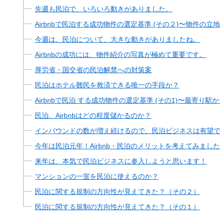
先週も民泊で、いろいろ動きがありました。
Airbnbで民泊する成功物件の選定基準 (その２)〜物件の立
今週は、民泊について、大きな動きがありましたね。
Airbnbの成功には、物件紹介の写真が極めて重要です。
厚労省・国交省の民泊解禁への対策案
民泊はホテル難民を救済できる唯一の手段か？
Airbnbで民泊 する成功物件の選定基準 (その1)〜最寄り駅
民泊、Airbnbはどの程度儲かるのか？
インバウンドの数が増え続けるので、民泊ビジネスは有望
今年は民泊元年！Airbnb・民泊のメリットを考えてみまし
来年は、本気で民泊ビジネスに参入しようと思います！
マンションの一室を民泊に使えるのか？
民泊に関する規制の方向性が見えてきた？（その２）
民泊に関する規制の方向性が見えてきた？（その１）