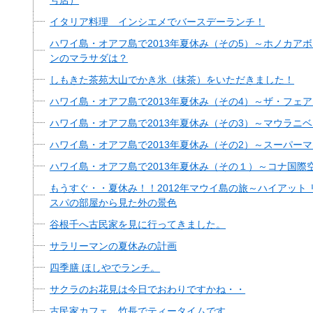
号店）
イタリア料理 インシエメでバースデーランチ！
ハワイ島・オアフ島で2013年夏休み（その5）～ホノカア
ンのマラサダは？
しもきた茶苑大山でかき氷（抹茶）をいただきました！
ハワイ島・オアフ島で2013年夏休み（その4）～ザ・フェ
ハワイ島・オアフ島で2013年夏休み（その3）～マウラニ
ハワイ島・オアフ島で2013年夏休み（その2）～スーパー
ハワイ島・オアフ島で2013年夏休み（その１）～コナ国際
もうすぐ・・夏休み！！2012年マウイ島の旅～ハイアット 
スパの部屋から見た外の景色
谷根千へ古民家を見に行ってきました。
サラリーマンの夏休みの計画
四季膳 ほしやでランチ。
サクラのお花見は今日でおわりですかね・・
古民家カフェ、竹長でティータイムです。