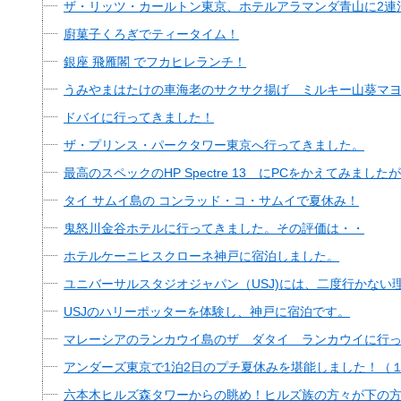
ザ・リッツ・カールトン東京、ホテルアラマンダ青山に2連
廚菓子くろぎでティータイム！
銀座 飛雁閣 でフカヒレランチ！
うみやまはたけの車海老のサクサク揚げ ミルキー山葵マ
ドバイに行ってきました！
ザ・プリンス・パークタワー東京へ行ってきました。
最高のスペックのHP Spectre 13 にPCをかえてみました
タイ サムイ島の コンラッド・コ・サムイで夏休み！
鬼怒川金谷ホテルに行ってきました。その評価は・・
ホテルケーニヒスクローネ神戸に宿泊しました。
ユニバーサルスタジオジャパン（USJ)には、二度行かない
USJのハリーポッターを体験し、神戸に宿泊です。
マレーシアのランカウイ島のザ ダタイ ランカウイに行
アンダーズ東京で1泊2日のプチ夏休みを堪能しました！（
六本木ヒルズ森タワーからの眺め！ヒルズ族の方々が下の