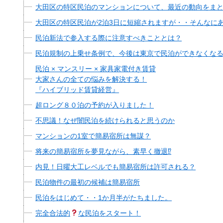
大田区の特区民泊のマンションについて、最近の動向をま
大田区の特区民泊が2泊3日に短縮されますが・・そんなに
民泊新法で参入する際に注意すべきこととは？
民泊規制の上乗せ条例で、今後は東京で民泊ができなくなる
民泊 × マンスリー × 家具家電付き賃貸
大家さんの全ての悩みを解決する！
『ハイブリッド賃貸経営』
超ロング８０泊の予約が入りました！
不思議！なぜ闇民泊を続けられると思うのか
マンションの1室で簡易宿所は無謀？
将来の簡易宿所を夢見ながら、素早く撤退⁉︎
内見！日曜大工レベルでも簡易宿所は許可される？
民泊物件の最初の候補は簡易宿所
民泊をはじめて・・1か月半がたちました。
完全合法的
な民泊をスタート！