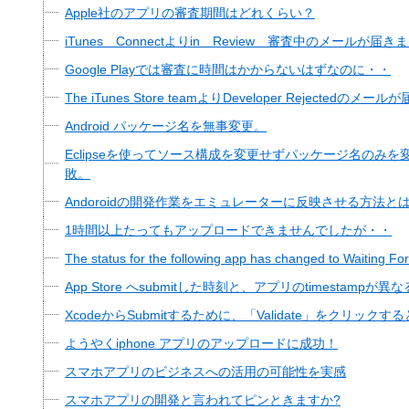
Apple社のアプリの審査期間はどれくらい？
iTunes Connectよりin Review 審査中のメールが届き
Google Playでは審査に時間はかからないはずなのに・・
The iTunes Store teamよりDeveloper Rejectedのメ
Android パッケージ名を無事変更。
Eclipseを使ってソース構成を変更せずパッケージ名のみ
敗。
Andoroidの開発作業をエミュレーターに反映させる方法と
1時間以上たってもアップロードできませんでしたが・・
The status for the following app has changed to Wa
App Store へsubmitした時刻と、アプリのtimestampが異
XcodeからSubmitするために、「Validate」をクリッ
ようやくiphone アプリのアップロードに成功！
スマホアプリのビジネスへの活用の可能性を実感
スマホアプリの開発と言われてピンときますか?