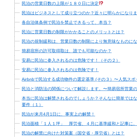
民泊の営業日数の上限が１８０日に決定
民泊はビジネスとして成り立つのか？近々に明らかになり
各自治体条例で民泊を禁止できるって、本当？
民泊に営業日数の制限がかかることのメリットとは？
民泊の規制緩和は、営業日数の制限により無意味なものにな
簡易宿所の許可取得取は、誰でも可能なのか？
安易に民泊に参入されるのは危険です！（その２）
安易に民泊に参入されるのは危険です！
Airbnbで民泊する成功物件の選定基準 (その３）〜人気ス
民泊と消防法の関係について解説します。〜簡易宿所営業
本当に民泊は解禁されるのでしょうか？そんなに簡単では
要件（１）
民泊が来月4月1日に、事実上の解禁！
民泊面積「１人１坪」 厚労省、４月に基準緩和と記事に
民泊の解禁に向けた対策案（国交省・厚労省）とは？