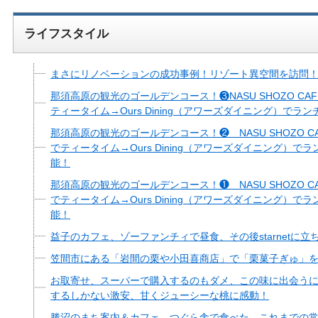
ライフスタイル
まさにリノベーションの成功事例！リゾート異空間を訪問
那須高原の観光のゴールデンコース！❸NASU SHOZO C
ティータイム→Ours Dining（アワーズダイニング）で
那須高原の観光のゴールデンコース！❷ NASU SHOZO 
でティータイム→Ours Dining（アワーズダイニング）
能！
那須高原の観光のゴールデンコース！❶ NASU SHOZO 
でティータイム→Ours Dining（アワーズダイニング）
能！
益子のカフェ、ゾーファンチィで昼食、その後starnetに立
笠間市にある「岩間の栗や小田喜商店」で「栗菓子ぎゅ」
お取寄せ、スーパーで購入するのもダメ、この味に出会うには
するしかない激安、甘くジューシーな桃に感動！
勝沼のまち案内＆カフェ つぐら舎で食べた、これまでの