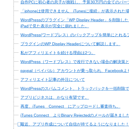
自作PCに初心者の息子が挑戦し、予算30万円の全てのパ
「iphoneは使用できません iTunesに接続」が表示された場
WordPressのプラグイン「WP Display Header」
iPadで見た表示が完全に崩れました。
WordPress(ワードプレス）のバックアップを簡単にとれ
プラグインのWP Display Headerについて解説します。
私がアフィリエイトを続ける理由は2つ。
WordPress（ワードプレス）で改行できない場合の解決策
paypal（ペイパル）アカウントが乗っ取られ、Faceboo
アフィリエイト記事の外注について
WordPressのスパムコメント、トラックバックを一括削
アプリビジネスは、かなり有望です。
再度、iTunes Connect にアップロードし審査待ち。
iTunes Connect よりBinary Rejectedのメールが届きまし
⃣最近、アプリ作成について自信が持てるようになりました