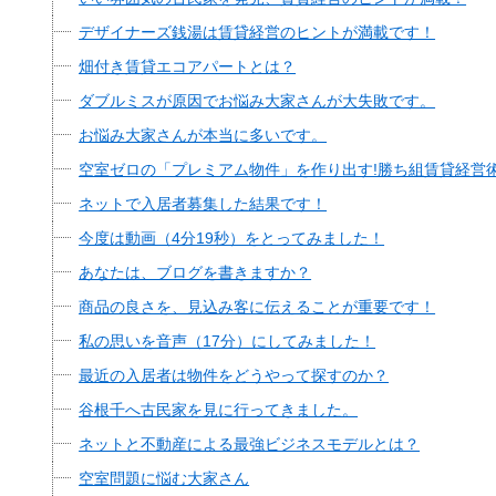
デザイナーズ銭湯は賃貸経営のヒントが満載です！
畑付き賃貸エコアパートとは？
ダブルミスが原因でお悩み大家さんが大失敗です。
お悩み大家さんが本当に多いです。
空室ゼロの「プレミアム物件」を作り出す!勝ち組賃貸経営
ネットで入居者募集した結果です！
今度は動画（4分19秒）をとってみました！
あなたは、ブログを書きますか？
商品の良さを、見込み客に伝えることが重要です！
私の思いを音声（17分）にしてみました！
最近の入居者は物件をどうやって探すのか？
谷根千へ古民家を見に行ってきました。
ネットと不動産による最強ビジネスモデルとは？
空室問題に悩む大家さん