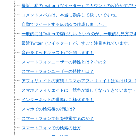
最近、私のTwitter（ツイッター）アカウントの反応がすご
コメントスパムは、本当に勘弁して欲しいですね。
自動でツイートするbotを3つ作成しました。
一般的にはTwitterで稼げない というのが、一般的な見方で
最近Twitter（ツイッター）が、すごく注目されています。
音声をポッドキャストに公開します！
スマートフォンユーザーの特性とは？その２
スマートフォンユーザーの特性とは？
アフィリエイトの実績！スマホアフィリエイトはやはりス
スマホアフィリエイトは、競争が激しくなってきています
インターネットの世界は２極化する！
スマホでの検索後の行動は?
スマートフォンで何を検索するのか？
スマートフォンでの検索の仕方