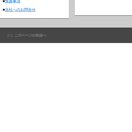
■
免責事項
■
当社へのお問合せ
［↑］このページの先頭へ