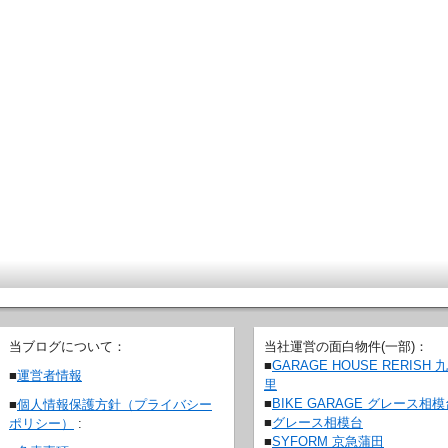
当ブログについて：
当社運営の面白物件(一部)：
■
GARAGE HOUSE RERISH 
■
運営者情報
里
■
BIKE GARAGE グレース相
■
個人情報保護方針（プライバシー
■
グレース相模台
ポリシー）
:
■
SYFORM 京急蒲田