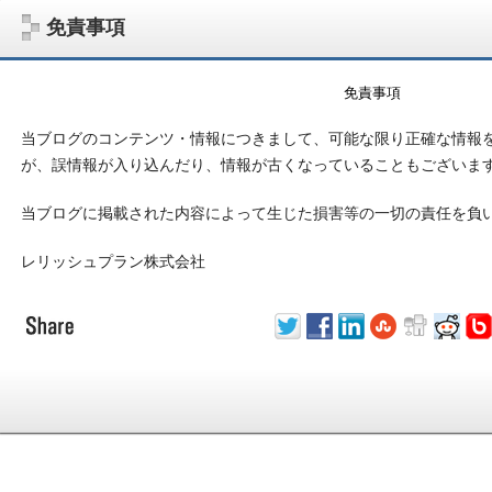
免責事項
免責事項
当ブログのコンテンツ・情報につきまして、可能な限り正確な情報
が、誤情報が入り込んだり、情報が古くなっていることもございま
当ブログに掲載された内容によって生じた損害等の一切の責任を負
レリッシュプラン株式会社
サラリーマン大家さんを応援！マンション経営、アパート経営の空室対
ム、大家さん自ら行うネット集客、コンセプト賃貸の導入を研究するブ
on書籍出版、多拠点居住の暮らしぶり、旅行業務取扱管理者、宅建等