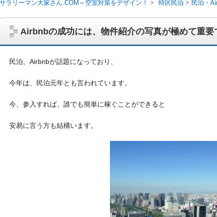
サラリーマン大家さん.COM～空室対策をデザイン！
特区民泊
民泊・Ai
Airbnbの成功には、物件紹介の写真が極めて重要
民泊、Airbnbが話題になっており、
今年は、民泊元年とも言われています。
今、参入すれば、誰でも簡単に稼ぐことができると
安易に言う方も結構います。
サラリーマン大家さんを応援！マンション経営、アパート経営の空室対
ム、大家さん自ら行うネット集客、コンセプト賃貸の導入を研究するブ
on書籍出版、多拠点居住の暮らしぶり、旅行業務取扱管理者、宅建等