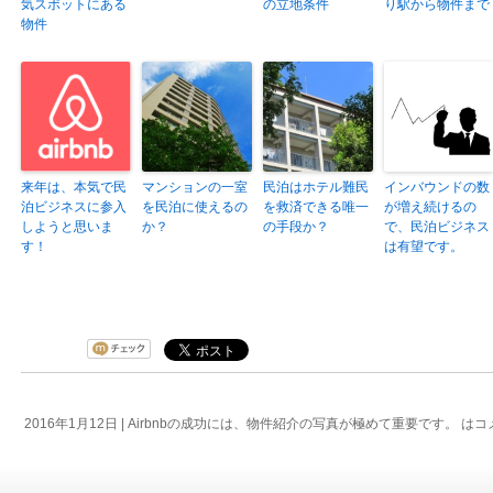
気スポットにある
の立地条件
り駅から物件まで
物件
来年は、本気で民
マンションの一室
民泊はホテル難民
インバウンドの数
泊ビジネスに参入
を民泊に使えるの
を救済できる唯一
が増え続けるの
しようと思いま
か？
の手段か？
で、民泊ビジネス
す！
は有望です。
2016年1月12日 |
Airbnbの成功には、物件紹介の写真が極めて重要です。 は
コ