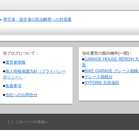
«
厚労省・国交省の民泊解禁への対策案
当ブログについて：
当社運営の面白物件(一部)：
■
GARAGE HOUSE RERISH 
■
運営者情報
里
■
BIKE GARAGE グレース相
■
個人情報保護方針（プライバシー
■
グレース相模台
ポリシー）
:
■
SYFORM 京急蒲田
■
免責事項
■
当社へのお問合せ
［↑］このページの先頭へ