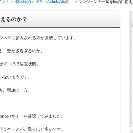
イン！
特区民泊
民泊・Airbnbの動向
マンションの一室を民泊に使え
使えるのか？
ジネスに参入される方が激増しています。
も、数が多過ぎるのか、
せず、ほぼ放置状態。
いないようです。
数も、増加の一方。
経営、アパート経営の空室対策として、入居を促すリフォー
ト賃貸の導入を研究するブログ。絶好調な特区民泊、Amaz
行業務取扱管理者、宅建等資格情報も。
rbnbのサイトを確認してみました。
行うケースが、驚くほど多いです。