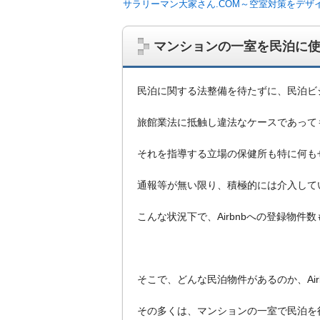
サラリーマン大家さん.COM～空室対策をデザ
マンションの一室を民泊に
民泊に関する法整備を待たずに、民泊ビ
旅館業法に抵触し違法なケースであって
それを指導する立場の保健所も特に何も
通報等が無い限り、積極的には介入して
こんな状況下で、Airbnbへの登録物件
サラリーマン大家さんを応援！マンション
ム、大家さん自ら行うネット集客、コンセプ
on書籍出版、多拠点居住の暮らしぶり、旅
そこで、どんな民泊物件があるのか、Ai
その多くは、マンションの一室で民泊を