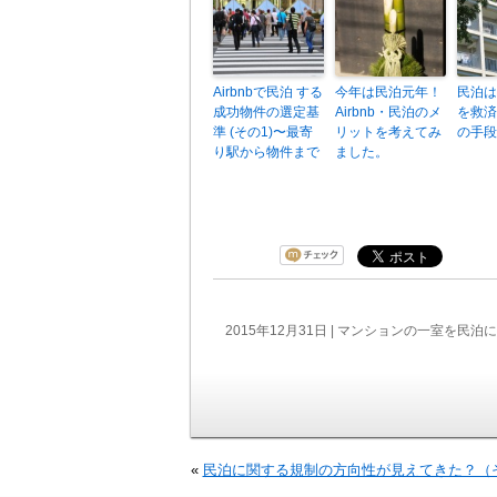
Airbnbで民泊 する
今年は民泊元年！
民泊は
成功物件の選定基
Airbnb・民泊のメ
を救済
準 (その1)〜最寄
リットを考えてみ
の手段
り駅から物件まで
ました。
2015年12月31日 |
マンションの一室を民泊に
«
民泊に関する規制の方向性が見えてきた？（