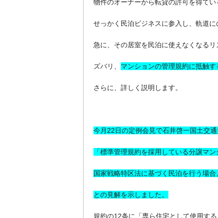
物件のオーナーから転貸の許可を得てい
せっかく民泊ビジネスに参入し、軌道に
急に、その居室を民泊に使えなくなるリ
ズバリ、
マンションの管理規約に抵触す
さらに、詳しく説明します。
今月22日の定例会見で石井啓一国土交通
「標準管理規約を採用している分譲マン
国家戦略特区法に基づく民泊を行う場合
との見解を示しました。
規約の12条に「専ら住宅として使用する