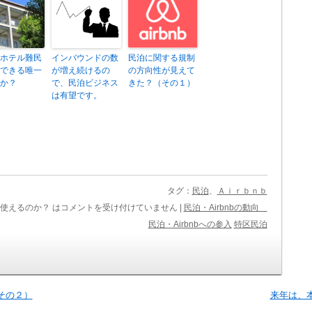
ホテル難民
インバウンドの数
民泊に関する規制
できる唯一
が増え続けるの
の方向性が見えて
か？
で、民泊ビジネス
きた？（その１）
は有望です。
タグ：
民泊
、
Ａｉｒｂｎｂ
使えるのか？ は
コメントを受け付けていません
|
民泊・Airbnbの動向
民泊・Airbnbへの参入
特区民泊
その２）
来年は、