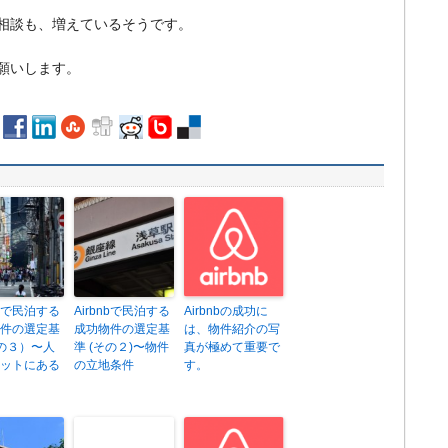
相談も、増えているそうです。
願いします。
nbで民泊する
Airbnbで民泊する
Airbnbの成功に
件の選定基
成功物件の選定基
は、物件紹介の写
その３）〜人
準 (その２)〜物件
真が極めて重要で
ットにある
の立地条件
す。