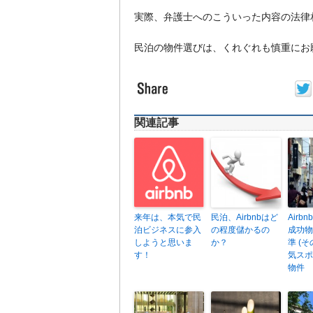
実際、弁護士へのこういった内容の法律
民泊の物件選びは、くれぐれも慎重にお
関連記事
来年は、本気で民
民泊、Airbnbはど
Airb
泊ビジネスに参入
の程度儲かるの
成功物
しようと思いま
か？
準 (
す！
気スポ
物件