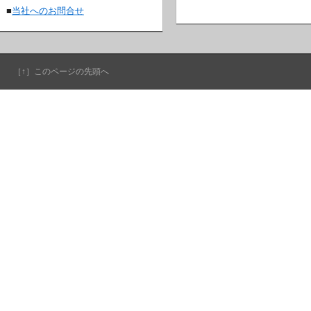
■
当社へのお問合せ
［↑］このページの先頭へ