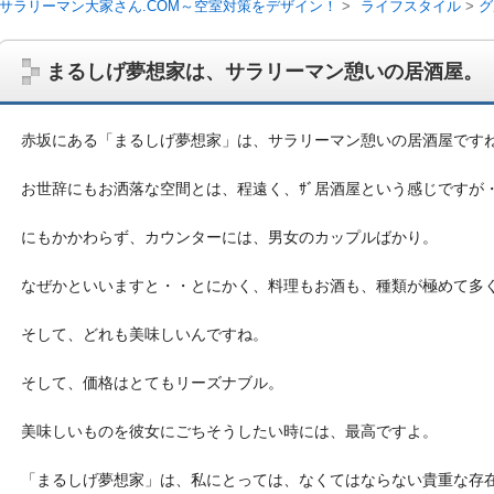
サラリーマン大家さん.COM～空室対策をデザイン！
ライフスタイル
グ
まるしげ夢想家は、サラリーマン憩いの居酒屋。
赤坂にある「まるしげ夢想家」は、サラリーマン憩いの居酒屋です
お世辞にもお洒落な空間とは、程遠く、ｻﾞ居酒屋という感じですが
にもかかわらず、カウンターには、男女のカップルばかり。
なぜかといいますと・・とにかく、料理もお酒も、種類が極めて多
そして、どれも美味しいんですね。
サラリーマン大家さんを応援！マンション経営、アパート経営の空室対
ム、大家さん自ら行うネット集客、コンセプト賃貸の導入を研究するブ
on書籍出版、多拠点居住の暮らしぶり、旅行業務取扱管理者、宅建等
そして、価格はとてもリーズナブル。
美味しいものを彼女にごちそうしたい時には、最高ですよ。
「まるしげ夢想家」は、私にとっては、なくてはならない貴重な存