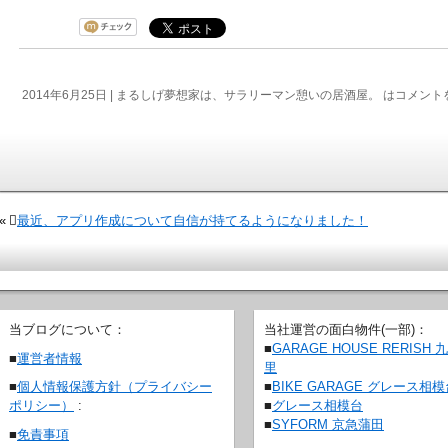
2014年6月25日 |
まるしげ夢想家は、サラリーマン憩いの居酒屋。 は
コメント
«
⃣最近、アプリ作成について自信が持てるようになりました！
当ブログについて：
当社運営の面白物件(一部)：
■
GARAGE HOUSE RERISH 
■
運営者情報
里
■
BIKE GARAGE グレース相
■
個人情報保護方針（プライバシー
■
グレース相模台
ポリシー）
:
■
SYFORM 京急蒲田
■
免責事項