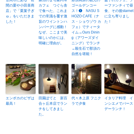
間の栗や小田喜商
カフェ つぐら舎
ゴールデンコー
ーファンチィで昼
店」で「栗菓子ぎ
で食べた、これま
ス！❶ NASU S
食、その後starnet
ゅ」をいただきま
での常識を覆す激
HOZO CAFE（ナ
に立ち寄りまし
した！
旨のワイントンハ
ス・ショウゾウ カ
た！
ンバーグに感動！
フェ）でティータ
なぜ、ここまで美
イム→Ours Dinin
味しいのかには、
g（アワーズダイ
明確に理由が。
ニング）でランチ
→殺生石で那須の
自然を堪能！
エンボカのピザは
田園ぽてと 新百
代々木上原 フニク
イタリア料理 イ
最高！
合ヶ丘本店でラン
ラで夕食
ンシエメでバース
チをしてきまし
デーランチ！
た。