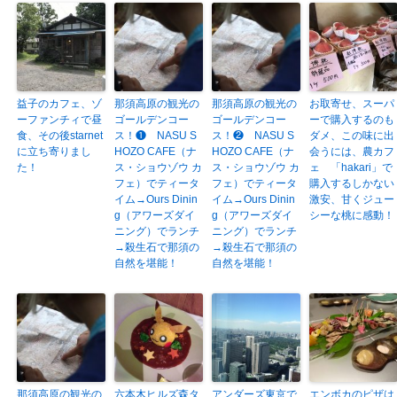
益子のカフェ、ゾ
那須高原の観光の
那須高原の観光の
お取寄せ、スーパ
ーファンチィで昼
ゴールデンコー
ゴールデンコー
ーで購入するのも
食、その後starnet
ス！❶ NASU S
ス！❷ NASU S
ダメ、この味に出
に立ち寄りまし
HOZO CAFE（ナ
HOZO CAFE（ナ
会うには、農カフ
た！
ス・ショウゾウ カ
ス・ショウゾウ カ
ェ 「hakari」で
フェ）でティータ
フェ）でティータ
購入するしかない
イム→Ours Dinin
イム→Ours Dinin
激安、甘くジュー
g（アワーズダイ
g（アワーズダイ
シーな桃に感動！
ニング）でランチ
ニング）でランチ
→殺生石で那須の
→殺生石で那須の
自然を堪能！
自然を堪能！
那須高原の観光の
六本木ヒルズ森タ
アンダーズ東京で
エンボカのピザは