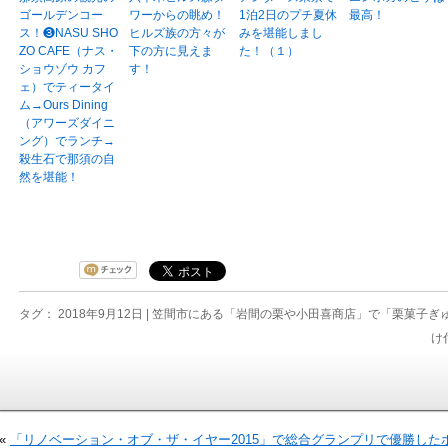
ゴールデンコー
ワーからの眺め！
1泊2日のプチ夏休
最高！
ス！❸NASU SHO
ヒルズ族の方々が
みを堪能しまし
ZO CAFE（ナス・
下の方に見えま
た！（１）
ショウゾウ カフ
す！
ェ）でティータイ
ム→Ours Dining
（アワーズダイニ
ング）でランチ→
殺生石で那須の自
然を堪能！
タグ： 2018年9月12日 |
笠間市にある「岩間の栗や小田喜商店」で「栗菓子ぎゅ
け
«
「リノベーション・オブ・ザ・イヤー2015」で総合グランプリで優勝した