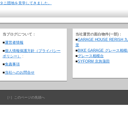
タニ団地を見学してきました。
当ブログについて：
当社運営の面白物件(一部)：
■
GARAGE HOUSE RERISH 
■
運営者情報
里
■
BIKE GARAGE グレース相
■
個人情報保護方針（プライバシー
■
グレース相模台
ポリシー）
:
■
SYFORM 京急蒲田
■
免責事項
■
当社へのお問合せ
［↑］このページの先頭へ