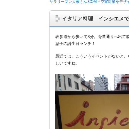
サラリーマン大家さん.COM～空室対策をデザ
イタリア料理 インシエメ
表参道から歩いて8分。骨董通りへ出て
息子の誕生日ランチ！
最近では、こういうイベントがないと、
しいですね。
サラリーマン大家さんを応援！マンション
ム、大家さん自ら行うネット集客、コンセプ
on書籍出版、多拠点居住の暮らしぶり、旅