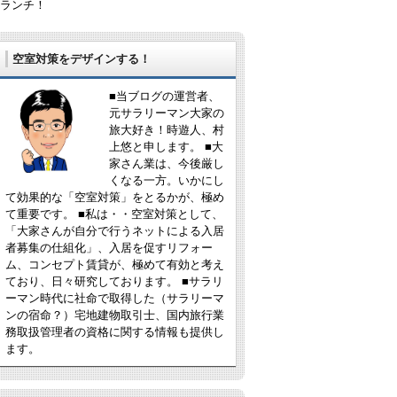
ランチ！
空室対策をデザインする！
■当ブログの運営者、
元サラリーマン大家の
旅大好き！時遊人、村
上悠と申します。 ■大
家さん業は、今後厳し
くなる一方。いかにし
て効果的な「空室対策」をとるかが、極め
て重要です。 ■私は・・空室対策として、
「大家さんが自分で行うネットによる入居
者募集の仕組化」、入居を促すリフォー
ム、コンセプト賃貸が、極めて有効と考え
ており、日々研究しております。 ■サラリ
ーマン時代に社命で取得した（サラリーマ
ンの宿命？）宅地建物取引士、国内旅行業
務取扱管理者の資格に関する情報も提供し
ます。