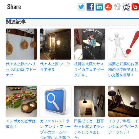
関連記事
代々木上原のハリ
代々木上原 フニク
祖師谷大蔵のサス
湯葉と豆腐のお店
ッツ/haritts でドー
ラで夕食
ライカフェでベー
梅の花で微笑まし
ナツ
グルを。
い光景を目撃！
エンボカのピザは
カフェ＆レストラ
田園ぽてと 新百
イタリア料理 イ
最高！
ン アンリ・ファー
合ヶ丘本店でラン
ンシエメでバース
ブルのホームペー
チをしてきまし
デーランチ！
ジが実にお洒落で
た。