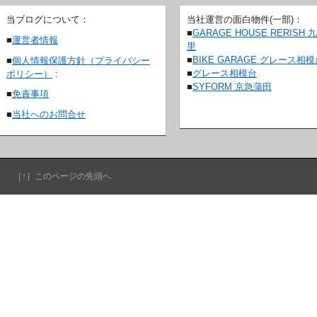
当ブログについて：
当社運営の面白物件(一部)：
■
GARAGE HOUSE RERISH 
■
運営者情報
里
■
BIKE GARAGE グレース相
■
個人情報保護方針（プライバシー
■
グレース相模台
ポリシー）
:
■
SYFORM 京急蒲田
■
免責事項
■
当社へのお問合せ
［↑］このページの先頭へ