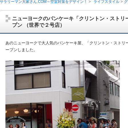
サラリーマン大家さん.COM～空室対策をデザイン！
ライフスタイル
グ
界で２号店）
ニューヨークのパンケーキ「クリントン・ストリ
プン （世界で２号店）
あのニューヨークで大人気のパンケーキ屋、「クリントン・ストリ
ープンしました。
サラリーマン大家さんを応援！マンション経営、アパート経営の空室対
ム、大家さん自ら行うネット集客、コンセプト賃貸の導入を研究するブ
on書籍出版、多拠点居住の暮らしぶり、旅行業務取扱管理者、宅建等