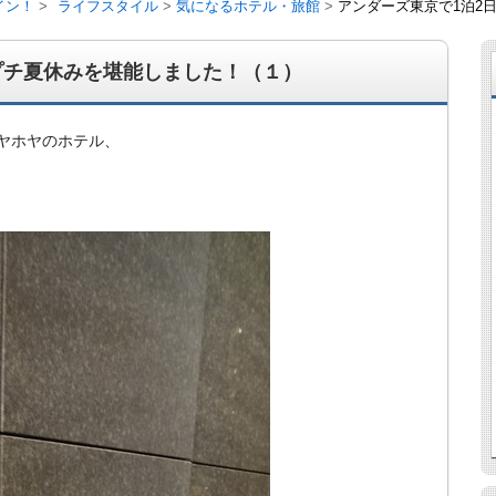
イン！
ライフスタイル
気になるホテル・旅館
アンダーズ東京で1泊2
プチ夏休みを堪能しました！（１）
ホヤホヤのホテル、
経営、アパート経営の空室対策として、入居を促すリフォー
ト賃貸の導入を研究するブログ。絶好調な特区民泊、Amaz
行業務取扱管理者、宅建等資格情報も。