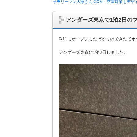
サラリーマン大家さん.COM～空室対策をデザ
アンダーズ東京で1泊2日の
6/11にオープンしたばかりのできたて
アンダーズ東京に1泊2日しました。
サラリーマン大家さんを応援！マンション
ム、大家さん自ら行うネット集客、コンセプ
on書籍出版、多拠点居住の暮らしぶり、旅