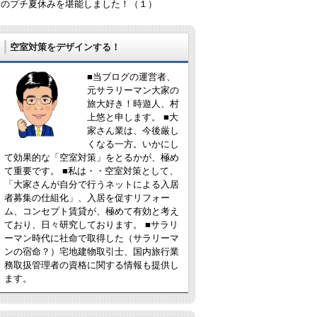
日のプチ夏休みを堪能しました！（１）
空室対策をデザインする！
■当ブログの運営者、
元サラリーマン大家の
旅大好き！時遊人、村
上悠と申します。 ■大
家さん業は、今後厳し
くなる一方。いかにし
て効果的な「空室対策」をとるかが、極め
て重要です。 ■私は・・空室対策として、
「大家さんが自分で行うネットによる入居
者募集の仕組化」、入居を促すリフォー
ム、コンセプト賃貸が、極めて有効と考え
ており、日々研究しております。 ■サラリ
ーマン時代に社命で取得した（サラリーマ
ンの宿命？）宅地建物取引士、国内旅行業
務取扱管理者の資格に関する情報も提供し
ます。