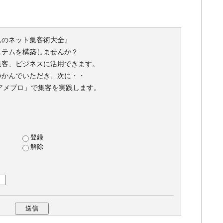
んのネット集客術大全』
ステムを構築しませんか？
集客、ビジネスに活用できます。
つかんでいただき、次に・・
itter×アメブロ」で集客を実践します。
登録
解除