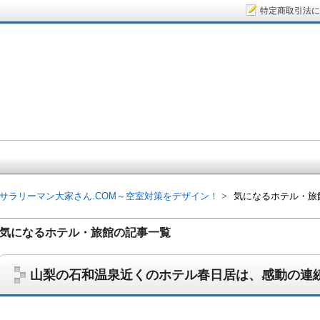
特定商取引法に
サラリーマン大家さん.COM～空
サラリーマン大家さん.COM～空室対策をデザイン！
気になるホテル・旅
気になるホテル・旅館の記事一覧
山梨の石和温泉近くのホテル春日居は、感動の連
サラリーマン大家さんを応援！マンション経営、アパート経営の空室対
ム、大家さん自ら行うネット集客、コンセプト賃貸の導入を研究するブ
on書籍出版、多拠点居住の暮らしぶり、旅行業務取扱管理者、宅建等