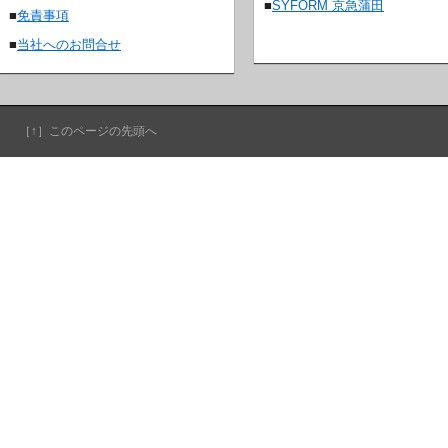
■
SYFORM 京急蒲田
■
免責事項
■
当社へのお問合せ
［↑］このページの先頭へ