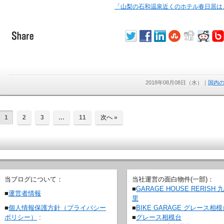
「山梨の石和温泉近くのホテル春日居は
2018年08月08日（水）
｜
国内
1
2
3
…
11
次へ »
当ブログについて：
当社運営の面白物件(一部)：
■
GARAGE HOUSE RERISH 
■
運営者情報
里
■
BIKE GARAGE グレース相
■
個人情報保護方針（プライバシー
■
グレース相模台
ポリシー）
: