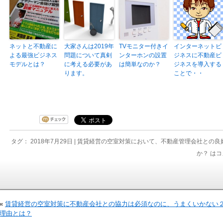
ネットと不動産に
大家さんは2019年
TVモニター付きイ
インターネットビ
よる最強ビジネス
問題について真剣
ンターホンの設置
ジネスに不動産ビ
モデルとは？
に考える必要があ
は簡単なのか？
ジネスを導入する
ります。
ことで・・
タグ： 2018年7月29日 |
賃貸経営の空室対策において、不動産管理会社との良
か？ は
コ
«
賃貸経営の空室対策に不動産会社との協力は必須なのに、うまくいかない
理由とは？