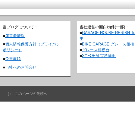
当ブログについて：
当社運営の面白物件(一部)：
■
GARAGE HOUSE RERISH 
■
運営者情報
里
■
BIKE GARAGE グレース相
■
個人情報保護方針（プライバシー
■
グレース相模台
ポリシー）
:
■
SYFORM 京急蒲田
■
免責事項
■
当社へのお問合せ
［↑］このページの先頭へ