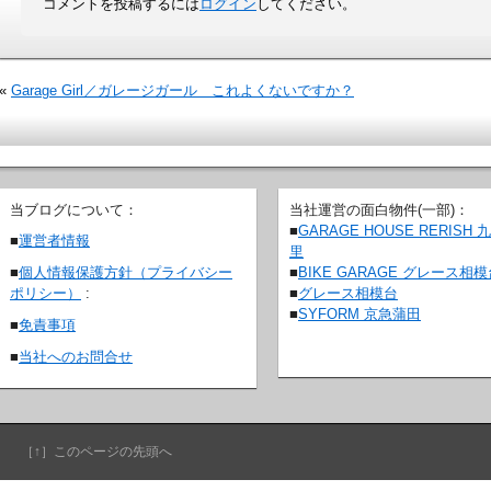
コメントを投稿するには
ログイン
してください。
«
Garage Girl／ガレージガール これよくないですか？
当ブログについて：
当社運営の面白物件(一部)：
■
GARAGE HOUSE RERISH 
■
運営者情報
里
■
BIKE GARAGE グレース相
■
個人情報保護方針（プライバシー
■
グレース相模台
ポリシー）
:
■
SYFORM 京急蒲田
■
免責事項
■
当社へのお問合せ
［↑］このページの先頭へ