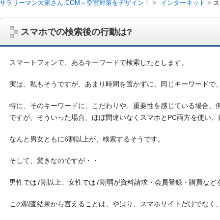
サラリーマン大家さん.COM～空室対策をデザイン！
インターネット
ス
スマホでの検索後の行動は?
スマートフォンで、あるキーワードで検索したとします。
実は、私もそうですが、あまり時間を置かずに、
同じキーワードで
特に、そのキーワードに、こだわりや、重要性を感じている場合、
ですが、そういった場合、
ほぼ間違いなくスマホとPC両方を使い、
なんと男女ともに6割以上が、検索するそうです。
サラリーマン大家さんを応援！マンション経営、アパート経営の空室対
ム、大家さん自ら行うネット集客、コンセプト賃貸の導入を研究するブ
そして、驚きなのですが・・
on書籍出版、多拠点居住の暮らしぶり、旅行業務取扱管理者、宅建等
男性では7割以上、女性では7割弱が資料請求・会員登録・
購買など
この調査結果から言えることは、やはり、
スマホサイトだけでなく