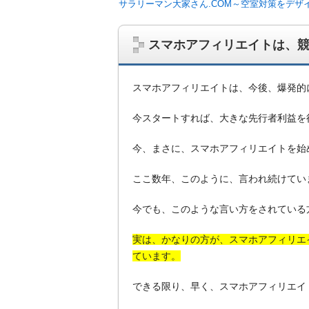
サラリーマン大家さん.COM～空室対策をデザ
スマホアフィリエイトは、
スマホアフィリエイトは、今後、爆発的
今スタートすれば、大きな先行者利益を
今、まさに、スマホアフィリエイトを始
ここ数年、このように、言われ続けてい
今でも、このような言い方をされている
サラリーマン大家さんを応援！マンション
ム、大家さん自ら行うネット集客、コンセプ
on書籍出版、多拠点居住の暮らしぶり、旅
実は、かなりの方が、スマホアフィリエ
ています。
できる限り、早く、スマホアフィリエイ