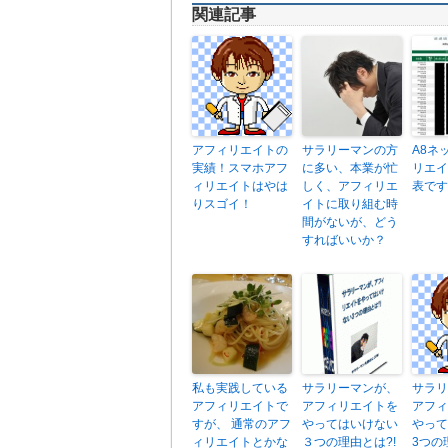
関連記事
アフィリエイトの
サラリーマンの方
A8ネ
実績！スマホアフ
に多い、本業が忙
リエイ
ィリエイトはやは
しく、アフィリエ
表です
りスゴイ！
イトに取り組む時
間がないが、どう
すればいいか？
私も実践している
サラリーマンが、
サラリ
アフィリエイトで
アフィリエイトを
アフィ
すが、 通常のアフ
やってはいけない
やって
ィリエイトとかな
３つの理由とは?!
3つの