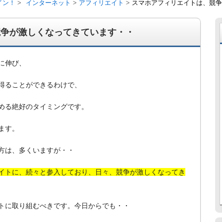
イン！
インターネット
アフィリエイト
スマホアフィリエイトは、競争
競争が激しくなってきています・・
に伸び、
得ることができるわけで、
める絶好のタイミングです。
ます。
方は、多くいますが・・
経営、アパート経営の空室対策として、入居を促すリフォー
ト賃貸の導入を研究するブログ。絶好調な特区民泊、Amaz
行業務取扱管理者、宅建等資格情報も。
イトに、続々と参入しており、日々、競争が激しくなってき
トに取り組むべきです。今日からでも・・