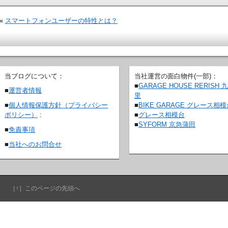
«
スマートフォンユーザーの特性とは？
当ブログについて：
当社運営の面白物件(一部)：
■
GARAGE HOUSE RERISH 
■
運営者情報
里
■
BIKE GARAGE グレース相
■
個人情報保護方針（プライバシー
■
グレース相模台
ポリシー）
:
■
SYFORM 京急蒲田
■
免責事項
■
当社へのお問合せ
［↑］このページの先頭へ