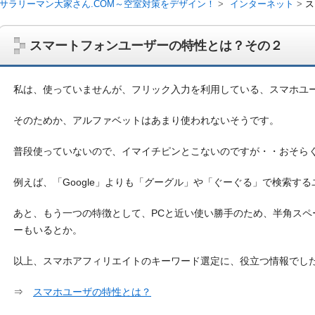
サラリーマン大家さん.COM～空室対策をデザイン！
インターネット
ス
スマートフォンユーザーの特性とは？その２
私は、使っていませんが、フリック入力を利用している、スマホユ
そのためか、アルファベットはあまり使われないそうです。
普段使っていないので、イマイチピンとこないのですが・・おそら
例えば、「Google」よりも「グーグル」や「ぐーぐる」で検索す
あと、もう一つの特徴として、PCと近い使い勝手のため、半角スペ
サラリーマン大家さんを応援！マンション経営、アパート経営の空室対
ム、大家さん自ら行うネット集客、コンセプト賃貸の導入を研究するブ
ーもいるとか。
on書籍出版、多拠点居住の暮らしぶり、旅行業務取扱管理者、宅建等
以上、スマホアフィリエイトのキーワード選定に、役立つ情報でし
⇒
スマホユーザの特性とは？