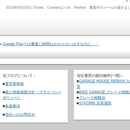
タ
2014年6月22日 |
iTunes Connectよりin Review 審査中のメールが届きま
«
Google Playでは審査に時間はかからないはずなのに・・
当ブログについて：
当社運営の面白物件(一部)：
■
GARAGE HOUSE RERISH 
■
運営者情報
里
■
BIKE GARAGE グレース相
■
個人情報保護方針（プライバシー
■
グレース相模台
ポリシー）
:
■
SYFORM 京急蒲田
■
免責事項
■
当社へのお問合せ