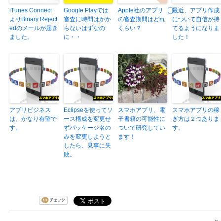
iTunes Connect
Google Playでは
Apple社のアプリ
⃣最近、アプリ作成
よりBinary Reject
審査に時間はかか
の審査期間はどれ
について自信が持
edのメールが届き
らないはずなの
くらい？
てるようになりま
ました。
に・・
した！
アプリビジネス
Eclipseを使ってソ
スマホアプリ、電
スマホアプリの稼
は、かなり有望で
ース構成を変更せ
子書籍の可能性に
ぎ方は２つありま
す。
ずパッケージ名の
ついて研究してい
す。
みを変更しようと
ます！
したら、見事に失
敗。