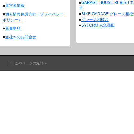
■
GARAGE HOUSE RERISH 
■
運営者情報
里
■
BIKE GARAGE グレース相
■
個人情報保護方針（プライバシー
■
グレース相模台
ポリシー）
:
■
SYFORM 京急蒲田
■
免責事項
■
当社へのお問合せ
［↑］このページの先頭へ