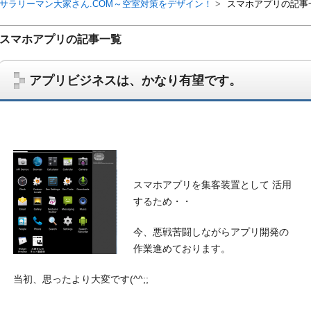
サラリーマン大家さん.COM～空室対策をデザイン！
スマホアプリの記事
スマホアプリの記事一覧
アプリビジネスは、かなり有望です。
スマホアプリを集客装置として 活用
するため・・
サラリーマン大家さんを応援！マンション経営、アパート経営の空室対
ム、大家さん自ら行うネット集客、コンセプト賃貸の導入を研究するブ
今、悪戦苦闘しながらアプリ開発の
on書籍出版、多拠点居住の暮らしぶり、旅行業務取扱管理者、宅建等
作業進めております。
当初、思ったより大変です(^^;;