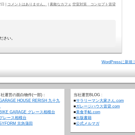
日 |
コメントはありません。
|
素敵なカフェ
空室対策 コンセプト賃貸
ださい。
WordPress
当社運営の面白物件(一部)：
当社運営BLOG :
GARAGE HOUSE RERISH 九十九
■
サラリーマン大家さん.com
里
■
ガレージハウス賃貸.com
BIKE GARAGE グレース相模台
■
美食手帖.com
グレース相模台
■
出版書籍
SYFORM 京急蒲田
■
公式メルマガ