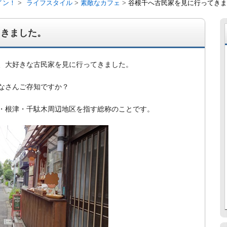
イン！
ライフスタイル
素敵なカフェ
谷根千へ古民家を見に行ってきま
てきました。
、大好きな古民家を見に行ってきました。
なさんご存知ですか？
・根津・千駄木周辺地区を指す総称のことです。
経営、アパート経営の空室対策として、入居を促すリフォー
ト賃貸の導入を研究するブログ。絶好調な特区民泊、Amaz
行業務取扱管理者、宅建等資格情報も。