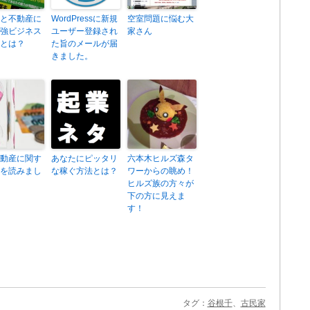
と不動産に
WordPressに新規
空室問題に悩む大
強ビジネス
ユーザー登録され
家さん
とは？
た旨のメールが届
きました。
動産に関す
あなたにピッタリ
六本木ヒルズ森タ
を読みまし
な稼ぐ方法とは？
ワーからの眺め！
ヒルズ族の方々が
下の方に見えま
す！
タグ：
谷根千
、
古民家