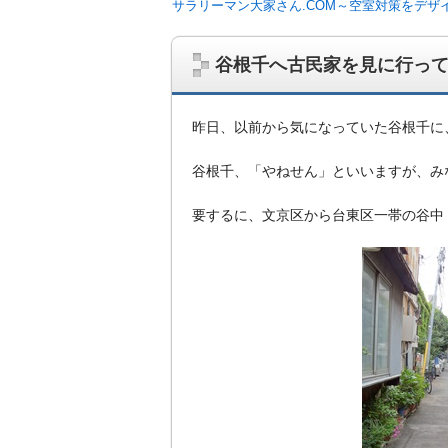
サラリーマン大家さん.COM～空室対策をデザ
谷根千へ古民家を見に行っ
昨日、以前から気になっていた谷根千に
谷根千、「やねせん」といいますが、み
要するに、文京区から台東区一帯の谷中
サラリーマン大家さんを応援！マンション
ム、大家さん自ら行うネット集客、コンセプ
on書籍出版、多拠点居住の暮らしぶり、旅