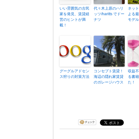
いい雰囲気の古民
代々木上原のハリ
ネット
家を発見、賃貸経
ッツ/haritts でドー
よる最
営のヒントが満
ナツ
モデル
載！
グーグルアドセン
コンセプト賃貸！
収益不
ス狩りの対策方法
海辺の隠れ家賃貸
る書籍
のガレージハウス
た！