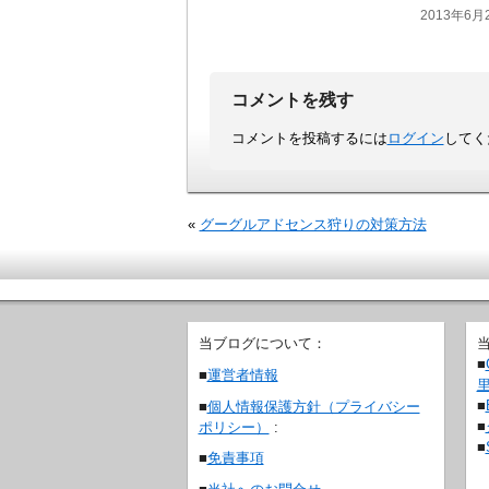
2013年6月2
コメントを残す
コメントを投稿するには
ログイン
してく
«
グーグルアドセンス狩りの対策方法
当ブログについて：
■
■
運営者情報
■
■
個人情報保護方針（プライバシー
■
ポリシー）
:
■
■
免責事項