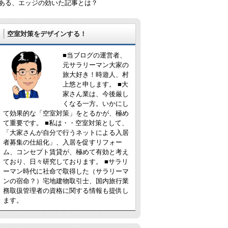
ある、エッジの効いた記事とは？
空室対策をデザインする！
■当ブログの運営者、
元サラリーマン大家の
旅大好き！時遊人、村
上悠と申します。 ■大
家さん業は、今後厳し
くなる一方。いかにし
て効果的な「空室対策」をとるかが、極め
て重要です。 ■私は・・空室対策として、
「大家さんが自分で行うネットによる入居
者募集の仕組化」、入居を促すリフォー
ム、コンセプト賃貸が、極めて有効と考え
ており、日々研究しております。 ■サラリ
ーマン時代に社命で取得した（サラリーマ
ンの宿命？）宅地建物取引士、国内旅行業
務取扱管理者の資格に関する情報も提供し
ます。