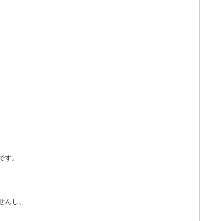
、
、
、
です。
せんし、