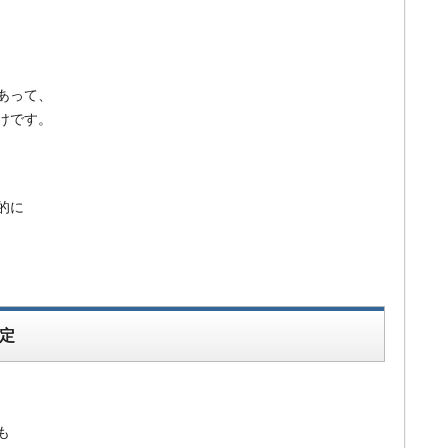
あって、
けです。
的に
定
も