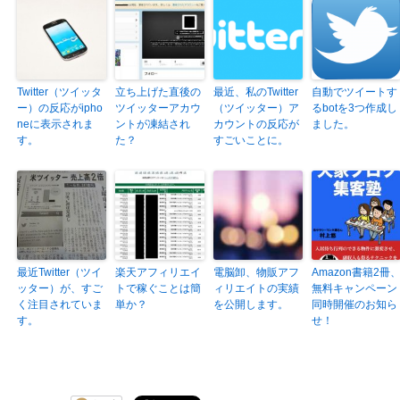
Twitter（ツイッタ
立ち上げた直後の
最近、私のTwitter
自動でツイートす
ー）の反応がipho
ツイッターアカウ
（ツイッター）ア
るbotを3つ作成し
neに表示されま
ントが凍結され
カウントの反応が
ました。
す。
た？
すごいことに。
最近Twitter（ツイ
楽天アフィリエイ
電脳卸、物販アフ
Amazon書籍2冊
ッター）が、すご
トで稼ぐことは簡
ィリエイトの実績
無料キャンペーン
く注目されていま
単か？
を公開します。
同時開催のお知ら
す。
せ！