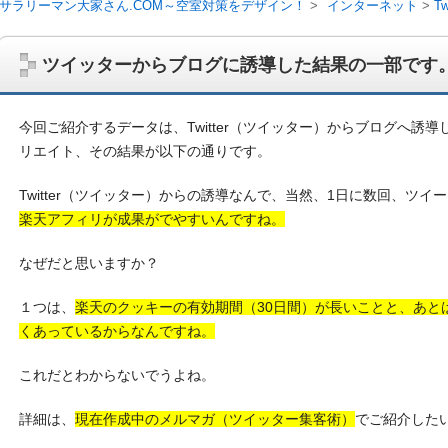
サラリーマン大家さん.COM～空室対策をデザイン！
インターネット
Tw
ツイッターからブログに誘導した結果の一部です
今回ご紹介するデータは、Twitter（ツイッター）からブログへ誘
リエイト、その結果が以下の通りです。
Twitter（ツイッター）からの誘導なんで、当然、1日に数回、ツ
楽天アフィリが成果がでやすいんですね。
なぜだと思いますか？
１つは、
楽天のクッキーの有効期間（30日間）が長いことと、あと
サラリーマン大家さんを応援！マンション経営、アパート経営の空室対
ム、大家さん自ら行うネット集客、コンセプト賃貸の導入を研究するブ
くあっているからなんですね。
on書籍出版、多拠点居住の暮らしぶり、旅行業務取扱管理者、宅建等
これだとわからないでうよね。
詳細は、
現在作成中のメルマガ（ツイッター集客術）
でご紹介した