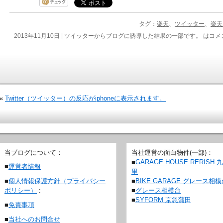
タグ：
楽天
、
ツイッター
、
楽天
2013年11月10日 |
ツイッターからブログに誘導した結果の一部です。 は
コメ
«
Twitter（ツイッター）の反応がiphoneに表示されます。
当ブログについて：
当社運営の面白物件(一部)：
■
GARAGE HOUSE RERISH 
■
運営者情報
里
■
BIKE GARAGE グレース相
■
個人情報保護方針（プライバシー
■
グレース相模台
ポリシー）
:
■
SYFORM 京急蒲田
■
免責事項
■
当社へのお問合せ