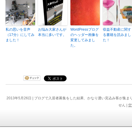
私の思いを音声
お悩み大家さんが
WordPressブログ
収益不動産に関す
（17分）にしてみ
本当に多いです。
のヘッダー画像を
る書籍を読みまし
ました！
変更してみまし
た！
た。
2013年5月26日 |
ブログで入居者募集をした結果、かなり濃い見込み客が集まり
せん
|
空