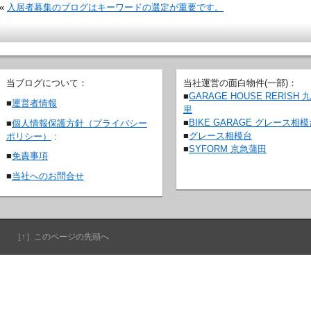
«
入居者募集のブログはキーワードの選定が重要です。
当ブログについて：
当社運営の面白物件(一部)：
■
GARAGE HOUSE RERISH 
■
運営者情報
里
■
BIKE GARAGE グレース相
■
個人情報保護方針（プライバシー
■
グレース相模台
ポリシー）
:
■
SYFORM 京急蒲田
■
免責事項
■
当社へのお問合せ
［↑］このページの先頭へ