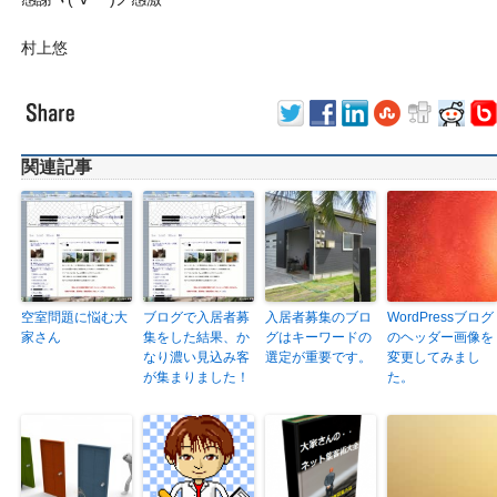
村上悠
関連記事
空室問題に悩む大
ブログで入居者募
入居者募集のブロ
WordPressブログ
家さん
集をした結果、か
グはキーワードの
のヘッダー画像を
なり濃い見込み客
選定が重要です。
変更してみまし
が集まりました！
た。