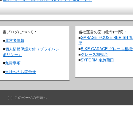
当ブログについて：
当社運営の面白物件(一部)：
■
GARAGE HOUSE RERISH 
■
運営者情報
里
■
BIKE GARAGE グレース相
■
個人情報保護方針（プライバシー
■
グレース相模台
ポリシー）
:
■
SYFORM 京急蒲田
■
免責事項
■
当社へのお問合せ
［↑］このページの先頭へ