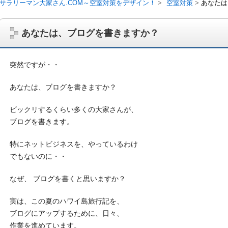
サラリーマン大家さん.COM～空室対策をデザイン！
空室対策
あなたは
あなたは、ブログを書きますか？
突然ですが・・
あなたは、ブログを書きますか？
ビックリするくらい多くの大家さんが、
ブログを書きます。
特にネットビジネスを、やっているわけ
でもないのに・・
サラリーマン大家さんを応援！マンション経営、アパート経営の空室対
ム、大家さん自ら行うネット集客、コンセプト賃貸の導入を研究するブ
on書籍出版、多拠点居住の暮らしぶり、旅行業務取扱管理者、宅建等
なぜ、 ブログを書くと思いますか？
実は、この夏のハワイ島旅行記を、
ブログにアップするために、日々、
作業を進めています。