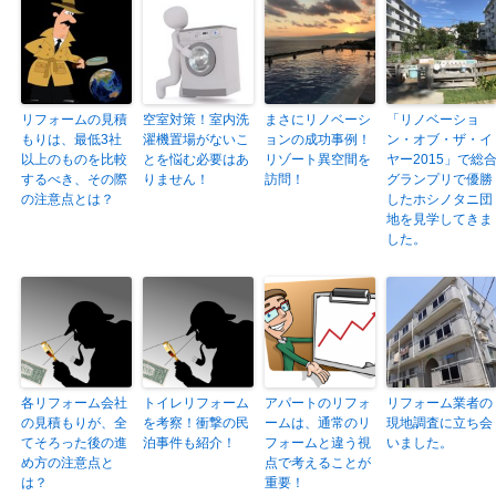
リフォームの見積
空室対策！室内洗
まさにリノベーシ
「リノベーショ
もりは、最低3社
濯機置場がないこ
ョンの成功事例！
ン・オブ・ザ・イ
以上のものを比較
とを悩む必要はあ
リゾート異空間を
ヤー2015」で総
するべき、その際
りません！
訪問！
グランプリで優勝
の注意点とは？
したホシノタニ団
地を見学してきま
した。
各リフォーム会社
トイレリフォーム
アパートのリフォ
リフォーム業者の
の見積もりが、全
を考察！衝撃の民
ームは、通常のリ
現地調査に立ち会
てそろった後の進
泊事件も紹介！
フォームと違う視
いました。
め方の注意点と
点で考えることが
は？
重要！