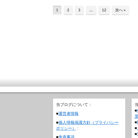
1
2
3
…
12
次へ »
当ブログについて：
■
■
運営者情報
■
■
個人情報保護方針（プライバシー
■
ポリシー）
:
■
■
免責事項