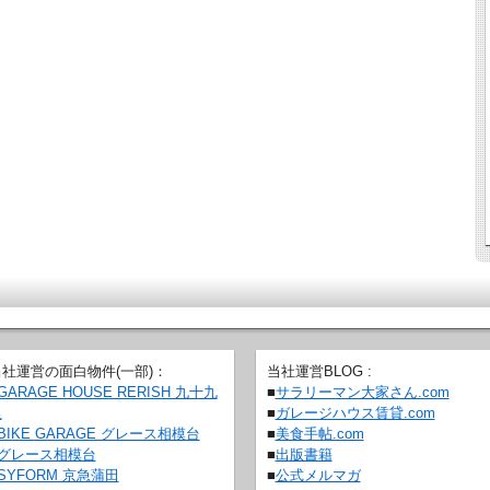
当社運営の面白物件(一部)：
当社運営BLOG :
GARAGE HOUSE RERISH 九十九
■
サラリーマン大家さん.com
里
■
ガレージハウス賃貸.com
BIKE GARAGE グレース相模台
■
美食手帖.com
グレース相模台
■
出版書籍
SYFORM 京急蒲田
■
公式メルマガ