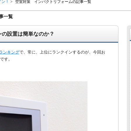
イン！
空室対策 インパクトリフォームの記事一覧
事一覧
ンの設置は簡単なのか？
ランキング
で、常に、上位にランクインするのが、今回お
」です。
経営、アパート経営の空室対策として、入居を促すリフォー
ト賃貸の導入を研究するブログ。絶好調な特区民泊、Amaz
行業務取扱管理者、宅建等資格情報も。