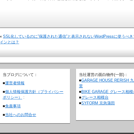
«
SSL化しているのに”保護された通信”と表示されないWordPressに使うべ
インとは？
当ブログについて：
当社運営の面白物件(一部)：
■
GARAGE HOUSE RERISH 
■
運営者情報
里
■
BIKE GARAGE グレース相
■
個人情報保護方針（プライバシー
■
グレース相模台
ポリシー）
:
■
SYFORM 京急蒲田
■
免責事項
■
当社へのお問合せ