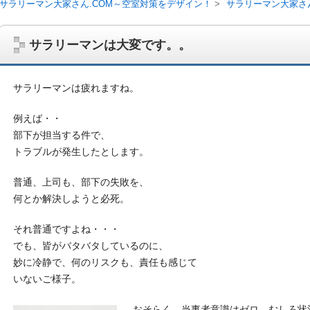
サラリーマン大家さん.COM～空室対策をデザイン！
サラリーマン大家さ
サラリーマンは大変です。。
サラリーマンは疲れますね。
例えば・・
部下が担当する件で、
トラブルが発生したとします。
普通、上司も、部下の失敗を、
何とか解決しようと必死。
サラリーマン大家さんを応援！マンション経営、アパート経営の空室対
ム、大家さん自ら行うネット集客、コンセプト賃貸の導入を研究するブ
それ普通ですよね・・・
on書籍出版、多拠点居住の暮らしぶり、旅行業務取扱管理者、宅建等
でも、皆がバタバタしているのに、
妙に冷静で、何のリスクも、責任も感じて
いないご様子。
おそらく、当事者意識はゼロ、むしろ状