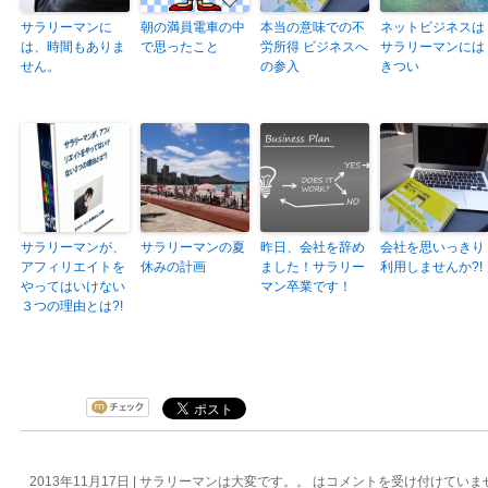
サラリーマンに
朝の満員電車の中
本当の意味での不
ネットビジネスは
は、時間もありま
で思ったこと
労所得 ビジネスへ
サラリーマンには
せん。
の参入
きつい
サラリーマンが、
サラリーマンの夏
昨日、会社を辞め
会社を思いっきり
アフィリエイトを
休みの計画
ました！サラリー
利用しませんか?!
やってはいけない
マン卒業です！
３つの理由とは?!
2013年11月17日 |
サラリーマンは大変です。。 は
コメントを受け付けていま