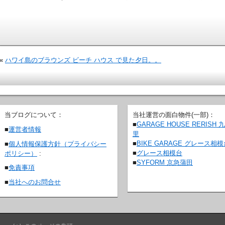
«
ハワイ島のブラウンズ ビーチ ハウス で見た夕日。。
当ブログについて：
当社運営の面白物件(一部)：
■
GARAGE HOUSE RERISH 
■
運営者情報
里
■
BIKE GARAGE グレース相
■
個人情報保護方針（プライバシー
■
グレース相模台
ポリシー）
:
■
SYFORM 京急蒲田
■
免責事項
■
当社へのお問合せ