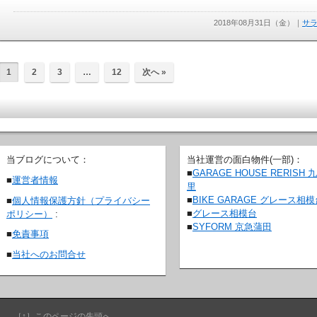
2018年08月31日（金）
｜
サ
1
2
3
…
12
次へ »
当ブログについて：
当社運営の面白物件(一部)：
■
GARAGE HOUSE RERISH 
■
運営者情報
里
■
BIKE GARAGE グレース相
■
個人情報保護方針（プライバシー
■
グレース相模台
ポリシー）
:
■
SYFORM 京急蒲田
■
免責事項
■
当社へのお問合せ
［↑］このページの先頭へ