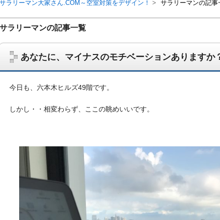
サラリーマン大家さん.COM～空室対策をデザイン！
サラリーマンの記事
サラリーマンの記事一覧
あなたに、マイナスのモチベーションありますか
今日も、六本木ヒルズ49階です。
しかし・・相変わらず、ここの眺めいいです。
サラリーマン大家さんを応援！マンション経営、アパート経営の空室対
ム、大家さん自ら行うネット集客、コンセプト賃貸の導入を研究するブ
on書籍出版、多拠点居住の暮らしぶり、旅行業務取扱管理者、宅建等