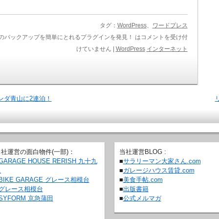
タグ：
WordPress
、
ワードプレス
レス）のバックアップを簡単にとれるプラグインを発見！ は
コメントを受け付
けていません
|
WordPress
インターネット
ンダ青山に2連泊！
当社運営の面白物件(一部)：
当社運営BLOG :
GARAGE HOUSE RERISH 九十九
■
サラリーマン大家さん.com
里
■
ガレージハウス賃貸.com
BIKE GARAGE グレース相模台
■
美食手帖.com
グレース相模台
■
出版書籍
SYFORM 京急蒲田
■
公式メルマガ