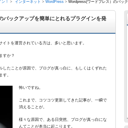
イン！
インターネット
WordPress
Wordpress(ワードプレス）の
レス）のバックアップを簡単にとれるプラグインを発
グやサイトを運営されている方は、多いと思います。
ますか？
ルしたことが原因で、ブログが真っ白に、もしくはくずれた
ます。
怖いですね。
経営、アパート経営の空室対策として、入居を促すリフォー
ト賃貸の導入を研究するブログ。絶好調な特区民泊、Amaz
行業務取扱管理者、宅建等資格情報も。
これまで、コツコツ更新してきた記事が、一瞬で
消えることが。
様々な原因で、ある日突然、ブログが真っ白にな
んてことが本当に起こります。