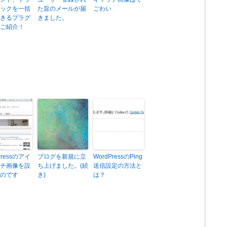
ックを一括
た旨のメールが届
ごわい
きるプラグ
きました。
ご紹介！
Pressのアイ
ブログを新規に立
WordPressのPing
チ画像を設
ち上げました。(続
送信設定の方法と
のです
き)
は？