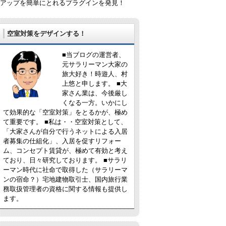
バックアップを簡単にとれるプラグインを発見！
空室対策をデザインする！
■当ブログの運営者、
元サラリーマン大家の
旅大好き！時遊人、村
上悠と申します。 ■大
家さん業は、今後厳し
くなる一方。いかにし
て効果的な「空室対策」をとるかが、極め
て重要です。 ■私は・・空室対策として、
「大家さんが自分で行うネットによる入居
者募集の仕組化」、入居を促すリフォー
ム、コンセプト賃貸が、極めて有効と考え
ており、日々研究しております。 ■サラリ
ーマン時代に社命で取得した（サラリーマ
ンの宿命？）宅地建物取引士、国内旅行業
務取扱管理者の資格に関する情報も提供し
ます。