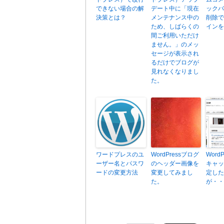
できない場合の解
デート中に「現在
ックバ
決策とは？
メンテナンス中の
削除で
ため、しばらくの
インを
間ご利用いただけ
ません。」のメッ
セージが表示され
るだけでブログが
見れなくなりまし
た。
ワードプレスのユ
WordPressブログ
Word
ーザー名とパスワ
のヘッダー画像を
キャッ
ードの変更方法
変更してみまし
定した
た。
が・・