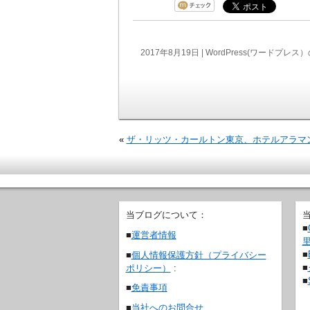
2017年8月19日 |
WordPress(ワードプ
«
ザ・リッツ・カールトン東京、ホテルアラマ
当ブログについて：
■
■
運営者情報
■
■
個人情報保護方針（プライバシー
■
ポリシー）
:
■
■
免責事項
■
当社へのお問合せ