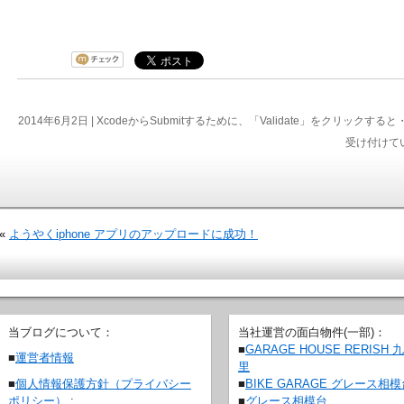
2014年6月2日 |
XcodeからSubmitするために、「Validate」をクリックす
受け付けて
«
ようやくiphone アプリのアップロードに成功！
当ブログについて：
当社運営の面白物件(一部)：
■
GARAGE HOUSE RERISH 
■
運営者情報
里
■
BIKE GARAGE グレース相
■
個人情報保護方針（プライバシー
■
グレース相模台
ポリシー）
: