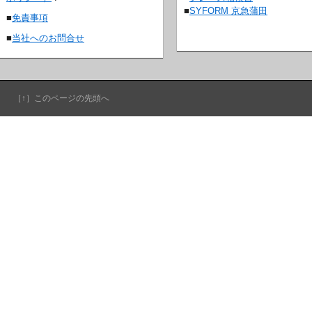
■
SYFORM 京急蒲田
■
免責事項
■
当社へのお問合せ
［↑］このページの先頭へ