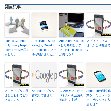
関連記事
iTunes Connect
The iTunes Store t
App Store へsubm
アプリビジネス
よりBinary Reject
eamよりDevelop
itした時刻と、ア
は、かなり有望で
edのメールが届き
er Rejectedのメー
プリのtimestamp
す。
ました。
ルが届きました。
が異なる？
スマホアプリの開
Androidアプリを
スマホアプリのビ
Andoroidの開発作
発と言われてピン
作成してみまし
ジネスへの活用の
業をエミュレータ
ときますか?
た。
可能性を実感
ーに反映させる方
法とは？