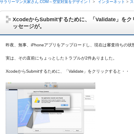
サラリーマン大家さん.COM～空室対策をデザイン！
インターネット
ス
ージが。
XcodeからSubmitするために、「Validate
ッセージが。
昨夜、無事、iPhoneアプリをアップロードし、現在は審査待ちの
実は、その直前にちょっとしたトラブルが2件ありました。
XcodeからSubmitするために、「Validate」をクリックすると・・
サラリーマン大家さんを応援！マンション経営、アパート経営の空室対
ム、大家さん自ら行うネット集客、コンセプト賃貸の導入を研究するブ
on書籍出版、多拠点居住の暮らしぶり、旅行業務取扱管理者、宅建等