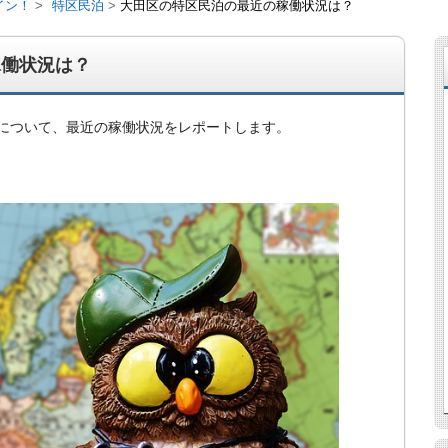
イン！
特区民泊
大田区の特区民泊の最近の稼働状況は？
稼働状況は？
について、最近の稼働状況をレポートします。
経営、アパート経営の空室対策として、入居を促すリフォー
ト賃貸の導入を研究するブログ。絶好調な特区民泊、Amaz
行業務取扱管理者、宅建等資格情報も。