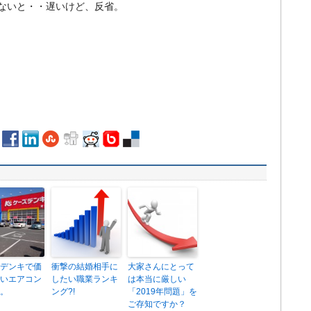
ないと・・遅いけど、
反省。
デンキで価
衝撃の結婚相手に
大家さんにとって
いエアコン
したい職業ランキ
は本当に厳しい
。
ング?!
「2019年問題」を
ご存知ですか？