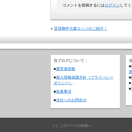
コメントを投稿するには
ログイン
してく
«
賃貸物件大森ロッジのご紹介！
当ブログについて：
■
■
運営者情報
■
■
個人情報保護方針（プライバシー
■
ポリシー）
:
■
■
免責事項
■
当社へのお問合せ
［↑］このページの先頭へ