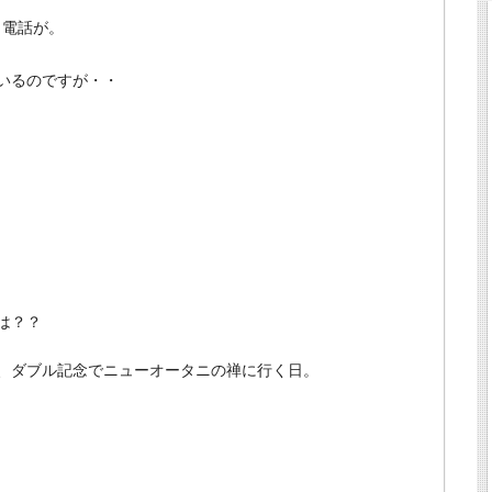
ら電話が。
いるのですが・・
は？？
、
ダブル記念でニューオータニの禅に行く日。