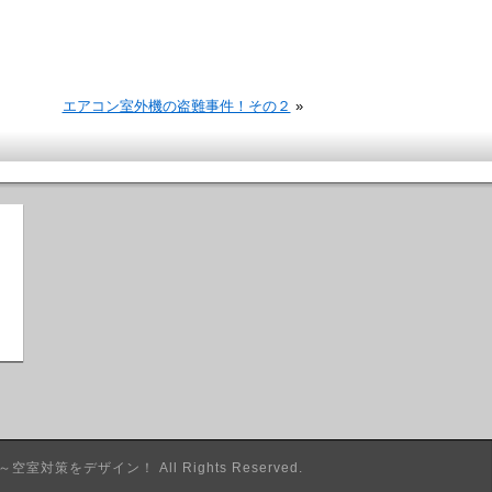
エアコン室外機の盗難事件！その２
»
M～空室対策をデザイン！
All Rights Reserved.