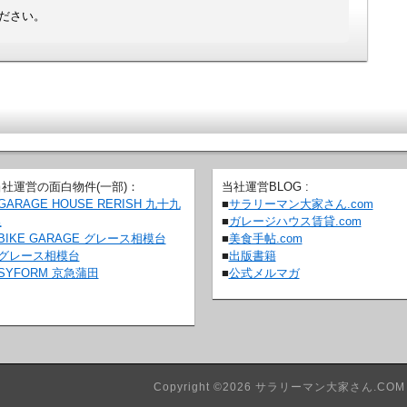
ださい。
当社運営の面白物件(一部)：
当社運営BLOG :
GARAGE HOUSE RERISH 九十九
■
サラリーマン大家さん.com
里
■
ガレージハウス賃貸.com
BIKE GARAGE グレース相模台
■
美食手帖.com
グレース相模台
■
出版書籍
SYFORM 京急蒲田
■
公式メルマガ
Copyright ©2026
サラリーマン大家さん.CO