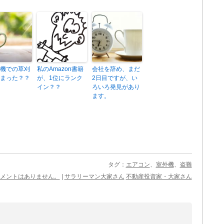
機での草刈
私のAmazon書籍
会社を辞め、まだ
まった？？
が、1位にランク
2日目ですが、い
イン？？
ろいろ発見があり
ます。
タグ：
エアコン
、
室外機
、
盗難
メントはありません。
|
サラリーマン大家さん
不動産投資家・大家さん