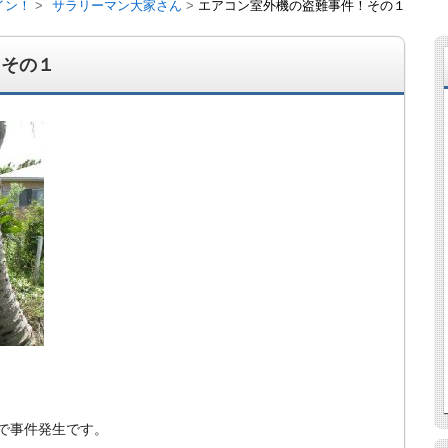
イン！
サラリーマン大家さん
エアコン室外機の盗難事件！その１
！その１
経営、アパート経営の空室対策として、入居を促すリフォー
ト賃貸の導入を研究するブログ。絶好調な特区民泊、Amaz
行業務取扱管理者、宅建等資格情報も。
で事件発生です。