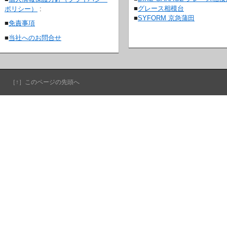
■
グレース相模台
ポリシー）
:
■
SYFORM 京急蒲田
■
免責事項
■
当社へのお問合せ
［↑］このページの先頭へ