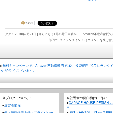
タグ： 2018年7月21日 |
さらにもう1冊の電子書籍が・・Amazon不動産部門
T部門で5位にランクイン！ は
コメントを受け付
«
無料キャンペーンで、Amazon不動産部門で1位、投資部門で2位にランク
ありがとうございます。
当ブログについて：
当社運営の面白物件(一部)：
■
GARAGE HOUSE RERISH 
■
運営者情報
里
■
BIKE GARAGE グレース相
■
個人情報保護方針（プライバシー