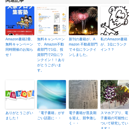
関連記事
Amazon書籍2冊、
無料キャンペーン
新刊の書籍が、A
私のAmazon書籍
無料キャンペーン
で、Amazon不動
mazon 不動産部門
が、1位にランク
同時開催のお知ら
産部門で1位、投
で４位にランクイ
イン？？
せ！
資部門で2位にラ
ンしました。
ンクイン！！あり
がとうございま
す。
ありがとうござい
「電子書籍」がす
電子書籍が普及期
スマホアプリ、電
ました！
ごい話題に・・
を迎え、競争激し
子書籍の可能性に
く・・
ついて研究してい
ます！