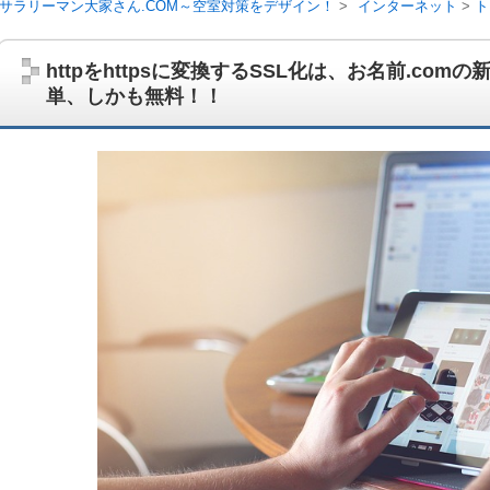
サラリーマン大家さん.COM～空室対策をデザイン！
インターネット
ト
料！！
httpをhttpsに変換するSSL化は、お名前.co
単、しかも無料！！
サラリーマン大家さんを応援！マンション経営、アパート経営の空室対
ム、大家さん自ら行うネット集客、コンセプト賃貸の導入を研究するブ
on書籍出版、多拠点居住の暮らしぶり、旅行業務取扱管理者、宅建等