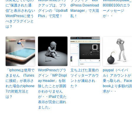
SSL化しているの
WordPressのバッ
プラグイン「Wor
WindowsUpdate_
に”保護された通
クアップは、プラ
dPress Download
800B0100のエラ
信”と表示されない
グインの「Updraft
Manager」で大混
ーメッセージ
WordPressに使う
Plus」で完璧！
乱！
が・・
べきプラグインと
は？
「iphoneは使用で
WordPressのプラ
立ち上げた直後の
paypal（ペイパ
きません iTunes
グイン「WP Displ
ツイッターアカウ
ル）アカウントが
に接続」が表示さ
ay Header」を削
ントが凍結され
乗っ取られ、Face
れた場合のiphone
除したことが原因
た？
bookより多額の請
7の対処方法と
かわかりません
求が・・
は？
が・・iPadで見た
表示が完全に崩れ
ました。