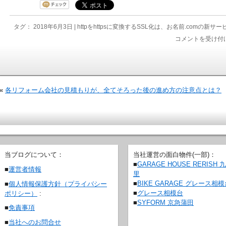
タグ： 2018年6月3日 |
httpをhttpsに変換するSSL化は、お名前.comの
コメントを受け付
«
各リフォーム会社の見積もりが、全てそろった後の進め方の注意点とは？
当ブログについて：
当社運営の面白物件(一部)：
■
GARAGE HOUSE RERISH 
■
運営者情報
里
■
BIKE GARAGE グレース相
■
個人情報保護方針（プライバシー
■
グレース相模台
ポリシー）
:
■
SYFORM 京急蒲田
■
免責事項
■
当社へのお問合せ