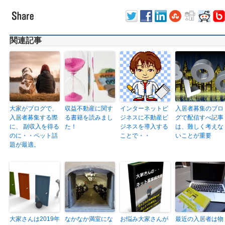
関連記事
大家がブログで、
収益不動産に関す
インターネットビ
入居者募集のブロ
入居者募集する際
る書籍を読みまし
ジネスに不動産ビ
グで配信すべ記事
に、 副収入を得る
た！
ジネスを導入する
は、難しく考えな
のに・・ペット話
ことで・・
いことが重要
題が最適。
大家さんは2019年
なかなか満室にな
お悩み大家さんが
最近の入居者は物