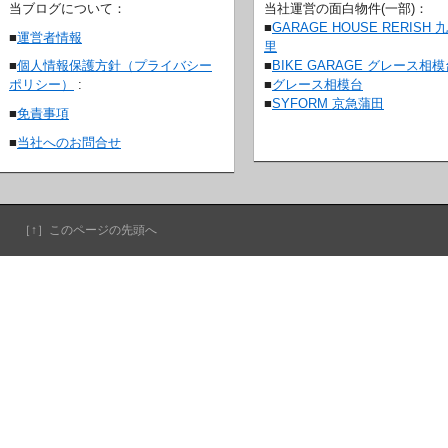
当ブログについて：
当社運営の面白物件(一部)：
■
GARAGE HOUSE RERISH 
■
運営者情報
里
■
BIKE GARAGE グレース相
■
個人情報保護方針（プライバシー
■
グレース相模台
ポリシー）
:
■
SYFORM 京急蒲田
■
免責事項
■
当社へのお問合せ
［↑］このページの先頭へ