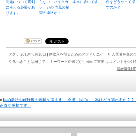
問題について真剣
らない、バイクガ
本当に多いです。
件をどうやって探
に考える必要があ
レージの 内見の希
すのか？
ります。
望の連絡が・・
タグ： 2018年8月10日 |
副収入を得るためのアフィリエイトと 入居者募集の
やるべきことは同じで、 キーワードの選定が、極めて重要 は
コメントを受け
居者募集H
«
民泊新法の施行後の現状を踏まえ、 今後、民泊に、私はどう関わるか？？
正直な感想です。