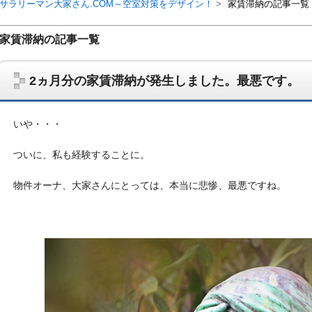
サラリーマン大家さん.COM～空室対策をデザイン！
家賃滞納の記事一覧
家賃滞納の記事一覧
2ヵ月分の家賃滞納が発生しました。最悪です。
いや・・・
ついに、私も経験することに。
物件オーナ、大家さんにとっては、本当に悲惨、最悪ですね。
サラリーマン大家さんを応援！マンション経営、アパート経営の空室対
ム、大家さん自ら行うネット集客、コンセプト賃貸の導入を研究するブ
on書籍出版、多拠点居住の暮らしぶり、旅行業務取扱管理者、宅建等