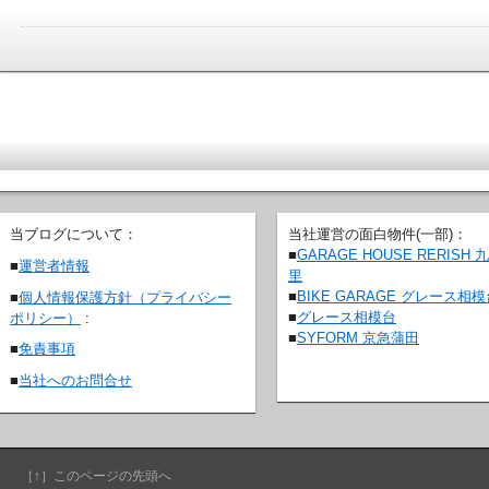
当ブログについて：
当社運営の面白物件(一部)：
■
GARAGE HOUSE RERISH 
■
運営者情報
里
■
BIKE GARAGE グレース相
■
個人情報保護方針（プライバシー
■
グレース相模台
ポリシー）
:
■
SYFORM 京急蒲田
■
免責事項
■
当社へのお問合せ
［↑］このページの先頭へ