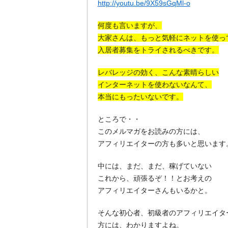
http://youtu.be/9X59sGqMl-o
何度も言いますが、
大家さんは、もっと気軽にネットを使っ
入居者募集をトライされるべきです。
レバレッジの効く、こんな素晴らしい
インターネットを使わないなんて、
本当にもったいないです。
ところで・・
このメルマガをお読みの方には、
アフィリエイターの方も多いと思います
中には、まだ、まだ、稼げていない
これから、頑張るぞ！！とお考えの
アフィリエイターさんもいるかと。
そんな初心者、初級者のアフィリエイタ
方には、わかりますよね。