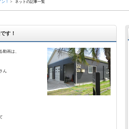
イン！
ネットの記事一覧
果です！
る動画は、
さん
経営、アパート経営の空室対策として、入居を促すリフォー
ト賃貸の導入を研究するブログ。絶好調な特区民泊、Amaz
行業務取扱管理者、宅建等資格情報も。
て