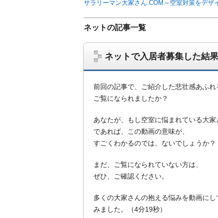
サラリーマン大家さん.COM～空室対策をデザ
ネットの記事一覧
ネットで入居者募集した結
前回の記事で、ご紹介した悲壮感あふれ
ご覧になられましたか？
あなたが、もし空室に悩まれている大家
であれば、この動画の意味が、
すごくわかるのでは、ないでしょうか？
サラリーマン大家さんを応援！マンション
ム、大家さん自ら行うネット集客、コンセプ
まだ、ご覧になられていない方は、
on書籍出版、多拠点居住の暮らしぶり、旅
ぜひ、ご確認ください。
多くの大家さんの抱える悩みを動画にし
みました。（4分19秒）