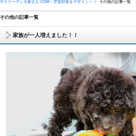
サラリーマン大家さん.COM～空室対策をデザイン！
その他の記事一覧
その他の記事一覧
家族が一人増えました！！
サラリーマン大家さんを応援！マンション経営、アパート経営の空室対
ム、大家さん自ら行うネット集客、コンセプト賃貸の導入を研究するブ
on書籍出版、多拠点居住の暮らしぶり、旅行業務取扱管理者、宅建等