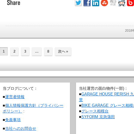
201
1
2
3
…
8
次へ »
当ブログについて：
当社運営の面白物件(一部)：
■
GARAGE HOUSE RERISH 
■
運営者情報
里
■
BIKE GARAGE グレース相
■
個人情報保護方針（プライバシー
■
グレース相模台
ポリシー）
:
■
SYFORM 京急蒲田
■
免責事項
■
当社へのお問合せ