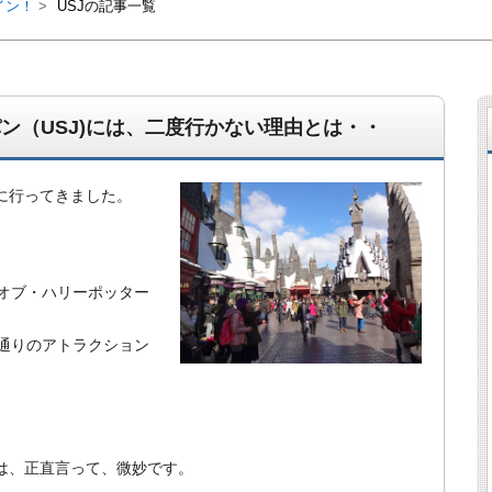
イン！
USJの記事一覧
ン（USJ)には、二度行かない理由とは・・
に行ってきました。
オブ・ハリーポッター
経営、アパート経営の空室対策として、入居を促すリフォー
通りのアトラクション
ト賃貸の導入を研究するブログ。絶好調な特区民泊、Amaz
行業務取扱管理者、宅建等資格情報も。
は、正直言って、微妙です。