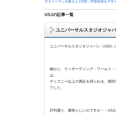
サラリーマン大家さん.COM～空室対策をデザ
USJの記事一覧
ユニバーサルスタジオジャパ
ユニバーサルスタジオジャパン（USJ）
確かに、ウィザーディング・ワールド・
は、
サラリーマン大家さんを応援！マンション
ディズニー以上の満足を得られる、期待
ム、大家さん自ら行うネット集客、コンセプ
でした。
on書籍出版、多拠点居住の暮らしぶり、旅
評判通り、素晴らしいのですが・・USJ