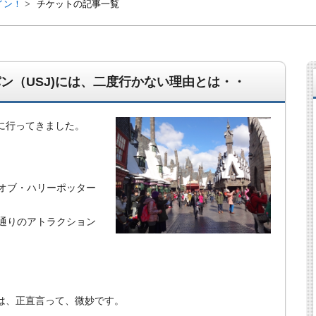
イン！
チケットの記事一覧
ン（USJ)には、二度行かない理由とは・・
に行ってきました。
オブ・ハリーポッター
経営、アパート経営の空室対策として、入居を促すリフォー
通りのアトラクション
ト賃貸の導入を研究するブログ。絶好調な特区民泊、Amaz
行業務取扱管理者、宅建等資格情報も。
は、正直言って、微妙です。