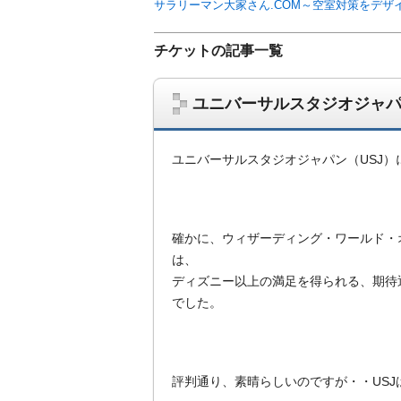
サラリーマン大家さん.COM～空室対策をデザ
チケットの記事一覧
ユニバーサルスタジオジャパ
ユニバーサルスタジオジャパン（USJ）
確かに、ウィザーディング・ワールド・
は、
サラリーマン大家さんを応援！マンション
ディズニー以上の満足を得られる、期待
ム、大家さん自ら行うネット集客、コンセプ
でした。
on書籍出版、多拠点居住の暮らしぶり、旅
評判通り、素晴らしいのですが・・USJ