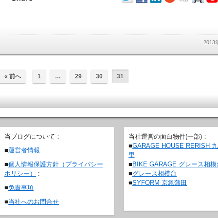
201
« 前へ
1
…
29
30
31
当ブログについて：
当社運営の面白物件(一部)：
■
GARAGE HOUSE RERISH 
■
運営者情報
里
■
BIKE GARAGE グレース相
■
個人情報保護方針（プライバシー
■
グレース相模台
ポリシー）
:
■
SYFORM 京急蒲田
■
免責事項
■
当社へのお問合せ