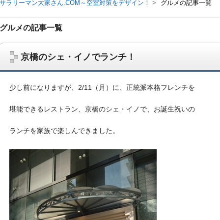
サラリーマン大家さん.COM～空室対策をデザイン！
グルメの記事一覧
グルメの記事一覧
京橋のシェ・イノでランチ！
少し前になりますが、2/11（月）に、正統派本格フレンチを
堪能できるレストラン、京橋のシェ・イノで、お誕生祝いの
ランチを家族で楽しんできました。
サラリーマン大家さんを応援！マンション経営、アパート経営の空室対
ム、大家さん自ら行うネット集客、コンセプト賃貸の導入を研究するブ
on書籍出版、多拠点居住の暮らしぶり、旅行業務取扱管理者、宅建等