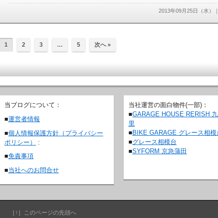
2013年09月25日（水）
1
2
3
…
5
次へ »
当ブログについて：
当社運営の面白物件(一部)：
■
GARAGE HOUSE RERISH 
■
運営者情報
里
■
BIKE GARAGE グレース相
■
個人情報保護方針（プライバシー
■
グレース相模台
ポリシー）
:
■
SYFORM 京急蒲田
■
免責事項
■
当社へのお問合せ
［↑］このページの先頭へ