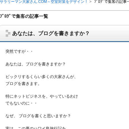
サラリーマン大家さん.COM～空室対策をデザイン！
ﾌﾞﾛｸﾞで集客の記事
ﾌﾞﾛｸﾞで集客の記事一覧
あなたは、ブログを書きますか？
突然ですが・・
あなたは、ブログを書きますか？
ビックリするくらい多くの大家さんが、
ブログを書きます。
サラリーマン大家さんを応援！マンション経営、アパート経営の空室対
ム、大家さん自ら行うネット集客、コンセプト賃貸の導入を研究するブ
特にネットビジネスを、やっているわけ
on書籍出版、多拠点居住の暮らしぶり、旅行業務取扱管理者、宅建等
でもないのに・・
なぜ、 ブログを書くと思いますか？
実は、この夏のハワイ島旅行記を、